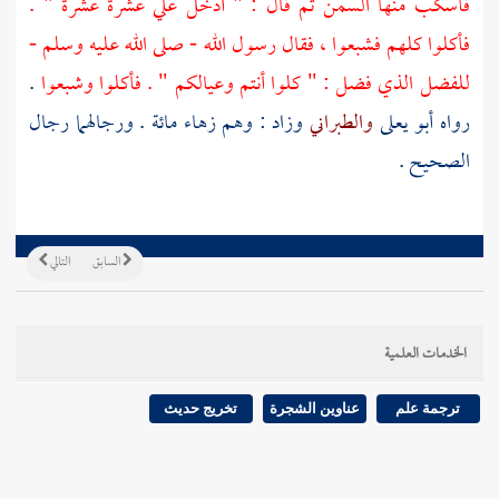
فأسكب منها السمن ثم قال : " أدخل علي عشرة عشرة " .
فأكلوا كلهم فشبعوا ، فقال رسول الله - صلى الله عليه وسلم -
للفضل الذي فضل : " كلوا أنتم وعيالكم " . فأكلوا وشبعوا
.
رواه
أبو يعلى
والطبراني
وزاد : وهم زهاء مائة . ورجالهما رجال
الصحيح .
السابق
التالي
الخدمات العلمية
ترجمة علم
عناوين الشجرة
تخريج حديث