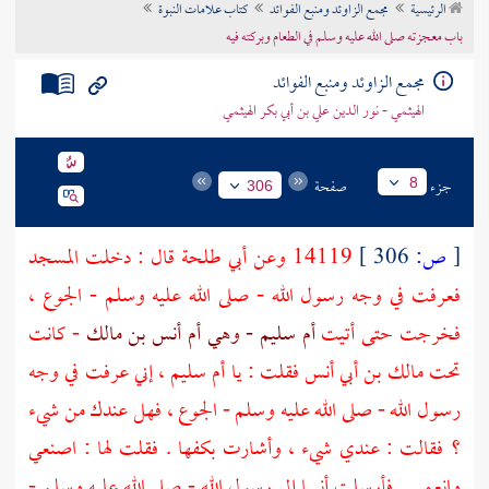
الرئيسية
مجمع الزاوئد ومنبع الفوائد
كتاب علامات النبوة
تراجم الأعلام
باب معجزته صلى الله عليه وسلم في الطعام وبركته فيه
مجمع الزاوئد ومنبع الفوائد
الهيثمي - نور الدين علي بن أبي بكر الهيثمي
جزء
صفحة
8
306
[
ص:
306 ]
14119 وعن
أبي طلحة
قال : دخلت المسجد
فعرفت في وجه رسول الله - صلى الله عليه وسلم - الجوع ،
فخرجت حتى أتيت
أم سليم - وهي أم أنس بن مالك
- كانت
تحت
مالك بن أبي أنس
فقلت : يا
أم سليم
، إني عرفت في وجه
رسول الله - صلى الله عليه وسلم - الجوع ، فهل عندك من شيء
؟ فقالت : عندي شيء ، وأشارت بكفها . فقلت لها : اصنعي
وانعمي . فأرسلت
أنسا
إلى رسول الله - صلى الله عليه وسلم -