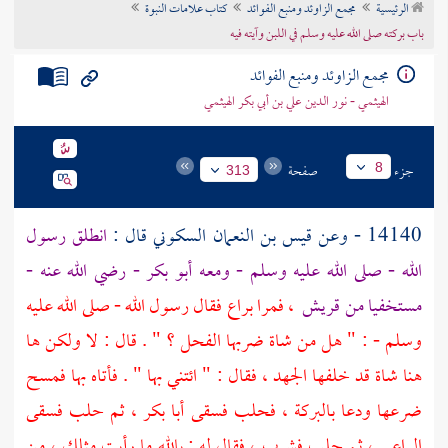
الرئيسية
مجمع الزاوئد ومنبع الفوائد
كتاب علامات النبوة
تراجم الأعلام
باب بركته صلى الله عليه وسلم في اللبن وآيته فيه
مجمع الزاوئد ومنبع الفوائد
الهيثمي - نور الدين علي بن أبي بكر الهيثمي
جزء
صفحة
8
313
14140 - وعن
قيس بن النعمان السكوني
قال :
انطلق رسول
الله - صلى الله عليه وسلم - ومعه
أبو بكر
- رضي الله عنه -
مستخفيا من
قريش
، فمرا براع فقال رسول الله - صلى الله عليه
وسلم - : " هل من شاة ضربها الفحل ؟ " . قال : لا ولكن ها
هنا شاة قد خلفها الجهد ، فقال : " ائتني بها " . فأتاه بها فمسح
ضرعها ودعا بالبركة ، فحلب فسقى
أبا بكر
، ثم حلب فسقى
الراعي ، ثم حلب فشرب ، فقال له : بالله ما رأيت مثلك ، من