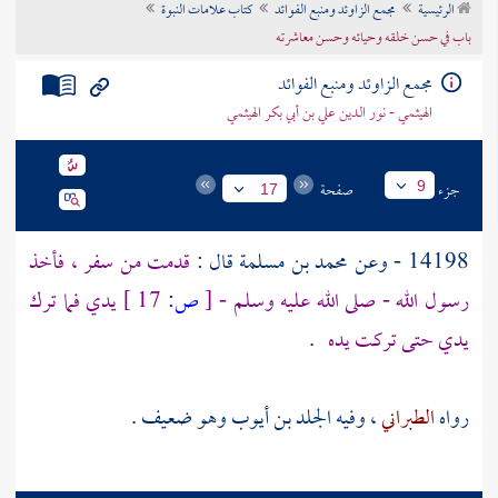
الرئيسية
مجمع الزاوئد ومنبع الفوائد
كتاب علامات النبوة
تراجم الأعلام
باب في حسن خلقه وحيائه وحسن معاشرته
مجمع الزاوئد ومنبع الفوائد
الهيثمي - نور الدين علي بن أبي بكر الهيثمي
جزء
صفحة
9
17
14198 - وعن
محمد بن مسلمة
قال :
قدمت من سفر ، فأخذ
رسول الله - صلى الله عليه وسلم -
[
ص:
17 ]
يدي فما ترك
يدي حتى تركت يده
.
رواه
الطبراني
، وفيه
الجلد بن أيوب
وهو ضعيف .