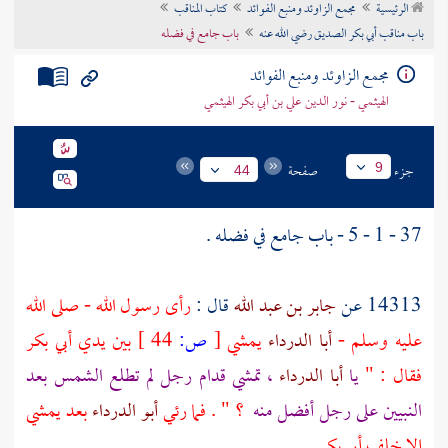
الرئيسية
مجمع الزاوئد ومنبع الفوائد
كتاب المناقب
تراجم الأعلام
باب مناقب أبي بكر الصديق رضي الله عنه
باب جامع في فضله
مجمع الزاوئد ومنبع الفوائد
الهيثمي - نور الدين علي بن أبي بكر الهيثمي
جزء
صفحة
9
44
37 - 1 - 5 - باب جامع في فضله .
14313 عن
جابر بن عبد الله
قال :
رأى رسول الله - صلى الله
عليه وسلم -
أبا الدرداء
يمشي
[
ص:
44 ]
بين يدي
أبي بكر
فقال : "
يا
أبا الدرداء
، تمشي قدام رجل لم تطلع الشمس بعد
النبيين على رجل أفضل منه
؟ " . فما رئي
أبو الدرداء
بعد يمشي
إلا خلف
أبي بكر
.