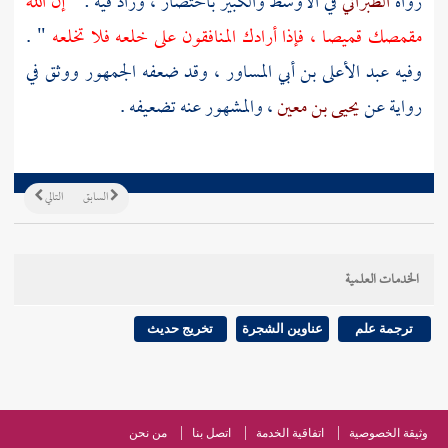
رواه
الطبراني
في الأوسط والكبير باختصار ، وزاد فيه : "
إن الله
مقمصك قميصا ، فإذا أرادك المنافقون على خلعه فلا تخلعه
" .
وفيه
عبد الأعلى بن أبي المساور
، وقد ضعفه الجمهور ووثق في
رواية عن
يحيى بن معين
، والمشهور عنه تضعيفه .
السابق
التالي
الخدمات العلمية
ترجمة علم
عناوين الشجرة
تخريج حديث
وثيقة الخصوصية
اتفاقية الخدمة
اتصل بنا
من نحن