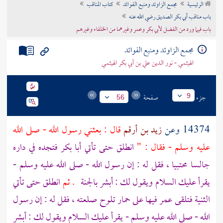
الرئيسية
مجمع الزاوئد ومنبع الفوائد
كتاب المناقب
تراجم الأعلام
باب مناقب أبي بكر الصديق رضي الله عنه
باب فيما ورد من الفضل لأبي بكر وعمر وغيرهما من الخلفاء وغيرهم
مجمع الزاوئد ومنبع الفوائد
الهيثمي - نور الدين علي بن أبي بكر الهيثمي
جزء
صفحة
9
56
14374 وعن
زيد بن أرقم
قال : بعثني رسول الله - صلى الله
عليه وسلم - فقال : "
انطلق حتى تأتي
أبا بكر
فتجده في داره
جالسا محتبيا ، فقل له : إن رسول الله - صلى الله عليه وسلم -
يقرأ عليك السلام ويقول لك : أبشر بالجنة
. ثم
انطلق حتى تأتي
الثنية فتلقى
عمر
فيها على حمار تلوح صلعته ، فقل له : إن رسول
الله - صلى الله عليه وسلم - يقرأ عليك السلام ويقول لك : أبشر