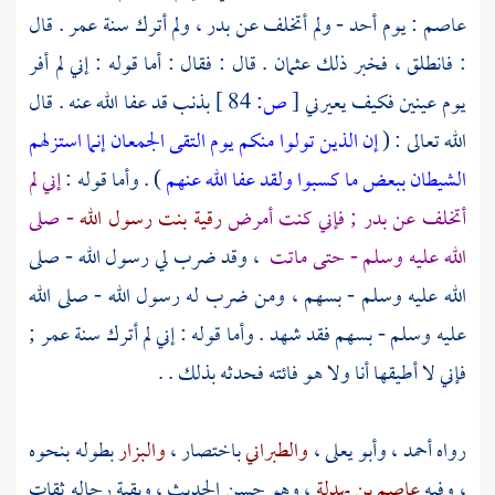
عاصم
: يوم
أحد
- ولم أتخلف عن
بدر
، ولم أترك سنة
عمر
. قال
: فانطلق ، فخبر ذلك
عثمان
. قال : فقال : أما قوله : إني لم أفر
يوم
عينين
فكيف يعيرني
[
ص:
84 ]
بذنب قد عفا الله عنه . قال
الله تعالى : (
إن الذين تولوا منكم يوم التقى الجمعان إنما استزلهم
الشيطان ببعض ما كسبوا ولقد عفا الله عنهم
) . وأما قوله :
إني لم
أتخلف عن
بدر
; فإني كنت أمرض
رقية بنت رسول الله
- صلى
الله عليه وسلم - حتى ماتت
، وقد ضرب لي رسول الله - صلى
الله عليه وسلم - بسهم ، ومن ضرب له رسول الله - صلى الله
عليه وسلم - بسهم فقد شهد . وأما قوله : إني لم أترك سنة
عمر
;
فإني لا أطيقها أنا ولا هو فائته فحدثه بذلك . .
رواه
أحمد
،
وأبو يعلى
،
والطبراني
باختصار ،
والبزار
بطوله بنحوه
، وفيه
عاصم بن بهدلة
، وهو حسن الحديث ، وبقية رجاله ثقات