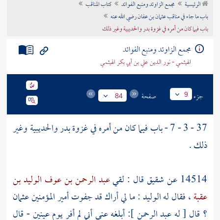
الرئيسية
مجمع الزاوئد ومنبع الفوائد
كتاب المناقب
تراجم الأعلام
باب ما جاء في مناقب عثمان بن عفان رضي الله عنه
باب فيما كان من أمره في غزوة بدر والحديبية وغير ذلك
مجمع الزاوئد ومنبع الفوائد
الهيثمي - نور الدين علي بن أبي بكر الهيثمي
جزء
صفحة
9
84
37 - 3 - 7 - باب فيما كان من أمره في غزوة
بدر
والحديبية
وغير
ذلك .
14514 عن
شقيق
قال : لقي
عبد الرحمن بن عوف
الوليد بن
عقبة
، فقال له
الوليد
: ما لي أراك قد جفوت أمير المؤمنين
عثمان
؟ قال [ له عبد الرحمن ]: أبلغه عني أني لم أفر يوم
عينين
- قال