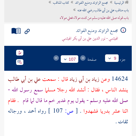
الرئيسية
مجمع الزاوئد ومنبع الفوائد
كتاب المناقب
تراجم الأعلام
باب مناقب علي بن أبي طالب رضي الله عنه
باب قوله صلى الله عليه وسلم من كنت مولاه فعلي مولاه
مجمع الزاوئد ومنبع الفوائد
الهيثمي - نور الدين علي بن أبي بكر الهيثمي
جزء
صفحة
9
107
14624
وعن
زياد بن أبي زياد
قال : سمعت
علي بن أبي طالب
ينشد الناس ، فقال : أنشد الله رجلا مسلما
سمع رسول الله -
صلى الله عليه وسلم - يقول يوم
غدير خم
ما قال لما قام
. فقام
اثنا عشر بدريا فشهدوا
.
[
ص:
107 ]
رواه
أحمد
، ورجاله
ثقات .