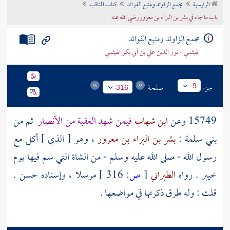
الرئيسية
مجمع الزاوئد ومنبع الفوائد
كتاب المناقب
تراجم الأعلام
باب ما جاء في بشر بن البراء بن معرور رضي الله عنه
مجمع الزاوئد ومنبع الفوائد
الهيثمي - نور الدين علي بن أبي بكر الهيثمي
جزء
صفحة
9
316
15749 وعن
ابن شهاب
فيمن شهد العقبة من
الأنصار
ثم من
بني سلمة
:
بشر بن البراء بن معرور
، وهو [ الذي ] أكل مع
رسول الله - صلى الله عليه وسلم - من الشاة التي سم فيها يوم
خيبر
. رواه
الطبراني
[
ص:
316 ]
مرسلا ، وإسناده حسن .
قلت : وله طرق ذكرتها في مواضعها .