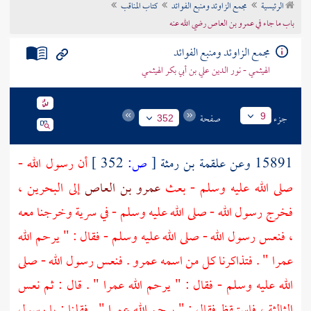
الرئيسية
مجمع الزاوئد ومنبع الفوائد
كتاب المناقب
تراجم الأعلام
باب ما جاء في عمرو بن العاص رضي الله عنه
مجمع الزاوئد ومنبع الفوائد
الهيثمي - نور الدين علي بن أبي بكر الهيثمي
جزء
صفحة
9
352
15891 وعن
علقمة بن رمثة
[
ص:
352 ]
أن رسول الله -
صلى الله عليه وسلم - بعث
عمرو بن العاص
إلى
البحرين
،
فخرج رسول الله - صلى الله عليه وسلم - في سرية وخرجنا معه
، فنعس رسول الله - صلى الله عليه وسلم - فقال : " يرحم الله
عمرا
" . فتذاكرنا كل من اسمه
عمرو
. فنعس رسول الله - صلى
الله عليه وسلم - فقال : " يرحم الله
عمرا
" . قال : ثم نعس
الثالثة ، فاستيقظ فقال : " يرحم الله
عمرا
" . فقلنا : يا رسول