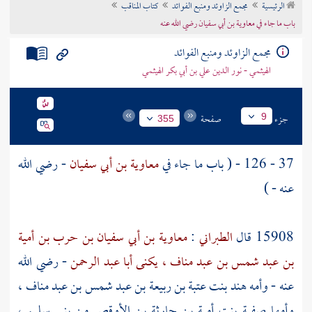
الرئيسية
مجمع الزاوئد ومنبع الفوائد
كتاب المناقب
تراجم الأعلام
باب ما جاء في معاوية بن أبي سفيان رضي الله عنه
مجمع الزاوئد ومنبع الفوائد
الهيثمي - نور الدين علي بن أبي بكر الهيثمي
جزء
صفحة
9
355
37 - 126 - ( باب ما جاء في
معاوية بن أبي سفيان
- رضي الله
عنه - )
15908 قال
الطبراني
:
معاوية بن أبي سفيان بن حرب بن أمية
بن عبد شمس بن عبد مناف ، يكنى أبا عبد الرحمن
- رضي الله
عنه - وأمه
هند بنت عتبة بن ربيعة بن عبد شمس بن عبد مناف
،
وأمها
صفية بنت أمية بن حارثة بن الأوقص
من
بني سليم
،