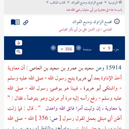
الرئيسية
مجمع الزاوئد ومنبع الفوائد
كتاب المناقب
تراجم الأعلام
باب ما جاء في معاوية بن أبي سفيان رضي الله عنه
مجمع الزاوئد ومنبع الفوائد
الهيثمي - نور الدين علي بن أبي بكر الهيثمي
جزء
صفحة
9
356
15914 وعن
سعيد بن عمرو بن سعيد بن العاص
:
أن
معاوية
أخذ الإداوة بعد
أبي هريرة
يتبع رسول الله - صلى الله عليه وسلم
- واشتكى
أبو هريرة
، فبينا هو يوضئ رسول الله - صلى الله
عليه وسلم - رفع رأسه إليه مرة أو مرتين وهو يتوضأ ، فقال : "
يا
معاوية
، إن وليت أمرا فاتق الله واعدل
" . قال : فما زلت
أظن أني مبتلى بعمل لقول رسول
[
ص:
356 ]
الله - صلى الله
عليه وسلم - حتى ابتليت
. رواه
أحمد
واللفظ له ، وهو مرسل ،