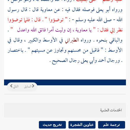
ورواه
أبو يعلى
فوصله فقال فيه : عن
معاوية
قال : قال رسول
الله - صلى الله عليه وسلم - :
" توضؤوا " . قال : فلما توضؤوا
نظر إلي فقال : "
يا
معاوية
، إن وليت أمرا فاتق الله واعدل
"
.
والباقي بنحوه . ورواه
الطبراني
في الأوسط والكبير ، وقال في
الأوسط : " فاقبل من محسنهم وتجاوز عن مسيئهم " . باختصار
. ورجال
أحمد
وأبي يعلى
رجال الصحيح .
السابق
التالي
الخدمات العلمية
ترجمة علم
عناوين الشجرة
تخريج حديث