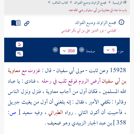
الرئيسية
مجمع الزاوئد ومنبع الفوائد
كتاب المناقب
تراجم الأعلام
باب ما جاء في معاوية بن أبي سفيان رضي الله عنه
مجمع الزاوئد ومنبع الفوائد
الهيثمي - نور الدين علي بن أبي بكر الهيثمي
جزء
صفحة
9
358
15928 وعن
ثابت - مولى أبي سفيان
- قال :
غزوت مع
معاوية
بن أبي سفيان
أرض الروم
فوقع ثلب في رحله
، فنادى : يا عباد
الله المسلمين ، فكان أول من أجاب
معاوية
، فنزل ونزل الناس
وقالوا : نكفي الأمير ، فقال : إنه بلغني أن أول من يغيث
جبريل
، فأحببت أن أكون الثاني . رواه
الطبراني
، وفيه
سعيد
[
ص:
358 ]
بن عبد الجبار الزبيدي
وهو ضعيف .