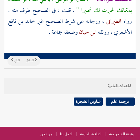
بمكانك لحبرت لك تحبيرا "
. قلت : في الصحيح طرف منه .
رواه
الطبراني
، ورجاله على شرط الصحيح غير
خالد بن نافع
الأشعري
، ووثقه
ابن حبان
وضعفه جماعة .
السابق
التالي
الخدمات العلمية
ترجمة علم
عناوين الشجرة
وثيقة الخصوصية
اتفاقية الخدمة
اتصل بنا
من نحن