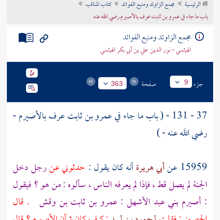
الرئيسية
مجمع الزاوئد ومنبع الفوائد
كتاب المناقب
تراجم الأعلام
باب ما جاء في عمرو بن ثابت عرف بالأصيرم رضي الله عنه
مجمع الزاوئد ومنبع الفوائد
الهيثمي - نور الدين علي بن أبي بكر الهيثمي
جزء
صفحة
9
363
37 - 131 - ( باب ما جاء في
عمرو بن ثابت عرف بالأصيرم
-
رضي الله عنه - )
15959 عن
أبي هريرة
أنه كان يقول :
حدثوني عن
رجل دخل
الجنة لم يصل قط ، فإذا لم يعرفه الناس ، سألوه : من هو ؟ فيقول
:
أصيرم بني عبد الأشهل : عمرو بن ثابت بن وقش
. قال
الحصين : فقلت
لمحمود بن لبيد
: كيف كان شأن
الأصيرم
؟ قال