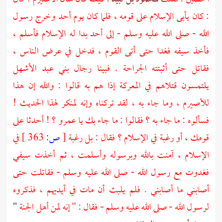
: كان يأبى الإسلام على قومه ، فلما كان يوم أحد وخرج رسول
الله - صلى الله عليه وسلم - إلى أحد بدا له الإسلام فأسلم ،
فأخذ سيفه فغدا حتى أتى القوم ، فدخل في عرض الناس ،
فقاتل حتى أثبتته الجراحة . فبينا رجال
بني عبد الأشهل
يلتمسون قتلاهم في المعركة إذا هم به قالوا : والله إن هذا
للأصيرم
، وما جاء به ، لقد تركناه وإنه لمنكر لهذا الحديث !
فسألوه : ما جاء به ؟ فقالوا : ما جاء بك يا
عمرو
؟ ! أحدثا على
قومك ، أو رغبة في الإسلام ؟ فقال : بل رغبة
[
ص:
363 ]
في
الإسلام ، آمنت بالله وبرسوله وأسلمت ، ثم أخذت سيفي
فغدوت مع رسول الله - صلى الله عليه وسلم - فقاتلت حتى
أصابني ما أصابني . فلم يلبث أن مات في أيديهم ، فذكروه
لرسول الله - صلى الله عليه وسلم - فقال : " إنه لمن أهل الجنة
"