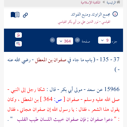
الرئيسية
المكتبة الإسلامية
تراجم الأعلام
مجمع الزاوئد ومنبع الفوائد
الهيثمي - نور الدين علي بن أبي بكر الهيثمي
جزء
صفحة
9
364
37 - 135 - ( باب ما جاء في
صفوان بن المعطل
- رضي الله عنه
- )
15966 عن
سعد - مولى أبي بكر
- قال :
شكا رجل إلى النبي -
صلى الله عليه وسلم -
صفوان
[
ص:
364 ]
بن المعطل
، وكان
يقول هذا الشعر ، فقال :
يا رسول الله إن صفوان
هجاني ، فقال
: "
دعوا
صفوان
; فإن
صفوان
خبيث اللسان طيب القلب
" .