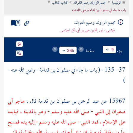
الرئيسية
مجمع الزاوئد ومنبع الفوائد
كتاب المناقب
تراجم الأعلام
باب ما جاء في صفوان بن قدامة رضي الله عنه
مجمع الزاوئد ومنبع الفوائد
الهيثمي - نور الدين علي بن أبي بكر الهيثمي
جزء
صفحة
9
365
37 - 135 - ( باب ما جاء في
صفوان بن قدامة
- رضي الله عنه -
)
15967 عن
عبد الرحمن بن صفوان بن قدامة
قال :
هاجر أبي
صفوان
إلى النبي - صلى الله عليه وسلم - وهو
بالمدينة
، فبايعه
على الإسلام ، فمد النبي - صلى الله عليه وسلم - إليه يده فمسح
عليها ، فقال له
صفوان
: إني أحبك يا رسول الله ، فقال له النبي