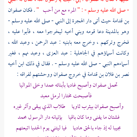
- صلى الله عليه وسلم - : "
المرء مع من أحب
"
. فكان
صفوان
بن قدامة
حيث أتى
دار الهجرة
إلى النبي - صلى الله عليه وسلم -
وهو
بالمدينة
دعا قومه وبني أخيه ليخرجوا معه ، فأبوا عليه ،
فخرج وتركهم ، وخرج معه بابنيه :
عبد الرحمن
،
وعبد الله
،
وكانت أسماؤهم في الجاهلية :
عبد العزى
،
وعبد نهم
، فغير
أسماءهم النبي - صلى الله عليه وسلم - . فقال في ذلك ابن أخيه
نصر بن فلان بن قدامة
في خروج
صفوان
ووحشتهم لفراقه :
تحمل
صفوان
وأصبح غاديا بأبنائه عمدا وخلى المواليا
فأصبحت مختارا لرمل معبد
وأصبح صفوان
بيثرب
ثاويا طلاب الذي يبقى وآثر غيره
فشتان ما يفنى وما كان باقيا بإتيانه دار الرسول
محمد
مجيبا له إذ جاء بالحق هاديا فيا ليتني يوم الحدبا اتبعتهم