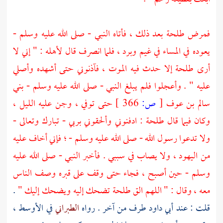
فمرض
طلحة
بعد ذلك ، فأتاه النبي - صلى الله عليه وسلم -
يعوده في المساء في غيم وبرد ، فلما انصرف قال لأهله : " إني لا
أرى
طلحة
إلا حدث فيه الموت ، فآذنوني حتى أشهده وأصلي
عليه " . وأعجلوا فلم يبلغ النبي - صلى الله عليه وسلم -
بني
سالم بن عوف
[
ص:
366 ]
حتى توفي ، وجن عليه الليل ،
وكان فيما قال
طلحة
: ادفنوني وألحقوني بربي - تبارك وتعالى -
ولا تدعوا رسول الله - صلى الله عليه وسلم - ؛ فإني أخاف عليه
من
اليهود
، ولا يصاب في سببي . فأخبر النبي - صلى الله عليه
وسلم - حين أصبح ، فجاء حتى وقف على قبره وصف الناس
معه ، وقال : " اللهم الق
طلحة
تضحك إليه ويضحك إليك "
.
قلت : عند
أبي داود
طرف من آخر . رواه
الطبراني
في الأوسط ،