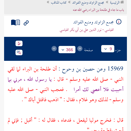
الرئيسية
مجمع الزاوئد ومنبع الفوائد
كتاب المناقب
تراجم الأعلام
باب ما جاء في طلحة بن البراء رضي الله عنه
مجمع الزاوئد ومنبع الفوائد
الهيثمي - نور الدين علي بن أبي بكر الهيثمي
جزء
صفحة
9
366
15969 وعن
حصين بن وحوح
:
أن
طلحة بن البراء
لما لقي
النبي - صلى الله عليه وسلم - قال :
يا رسول الله ، مرني بما
أحببت فلا أعصي لك أمرا
. فعجب النبي - صلى الله عليه
وسلم - لذلك وهو غلام ، فقال : " اذهب فاقتل أباك " .
قال : فخرج موليا ليفعل ، فدعاه ، فقال له : " أقبل ; فإني لم
أبعث بقطيعة رحم " .