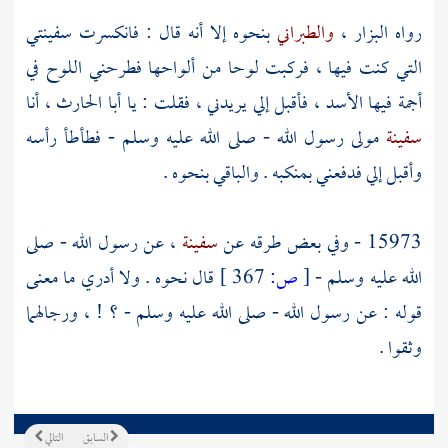
رواه
البزار
،
والطبراني
بنحوه إلا أنه قال : فانكسرت سفينتي
التي كنت فيها ، فركبت لوحا من ألواحها فطرحني اللوح في
أجمة فيها الأسد ، فأقبل إلي يريدني ، فقلت : يا
أبا الحارث
، أنا
سفينة
مولى رسول الله - صلى الله عليه وسلم - فطأطأ رأسه
وأقبل إلي فدفعني بمنكبه . والباقي بنحوه .
15973 - وفي بعض طرقه عن
سفينة
، عن رسول الله - صلى
الله عليه وسلم -
[
ص:
367 ]
قال نحوه . ولا أدري ما معنى
قوله : عن رسول الله - صلى الله عليه وسلم - ؟ ! ، ورجالهما
وثقوا .
السابق
التالي