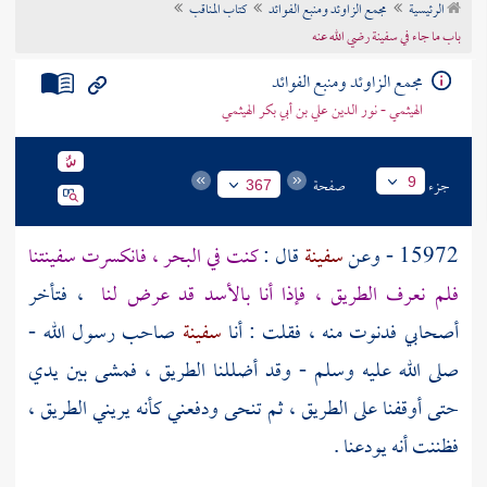
الرئيسية
مجمع الزاوئد ومنبع الفوائد
كتاب المناقب
تراجم الأعلام
باب ما جاء في سفينة رضي الله عنه
مجمع الزاوئد ومنبع الفوائد
الهيثمي - نور الدين علي بن أبي بكر الهيثمي
جزء
صفحة
9
367
15972 - وعن
سفينة
قال :
كنت في البحر ، فانكسرت سفينتنا
فلم نعرف الطريق ، فإذا أنا بالأسد قد عرض لنا
، فتأخر
أصحابي فدنوت منه ، فقلت : أنا
سفينة
صاحب رسول الله -
صلى الله عليه وسلم - وقد أضللنا الطريق ، فمشى بين يدي
حتى أوقفنا على الطريق ، ثم تنحى ودفعني كأنه يريني الطريق ،
فظننت أنه يودعنا .