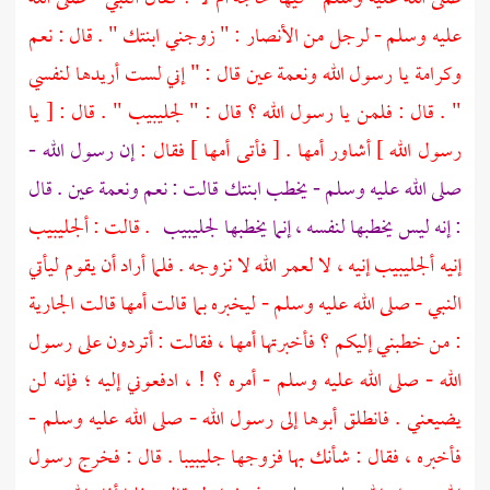
عليه وسلم - لرجل من
الأنصار
: " زوجني ابنتك " . قال : نعم
وكرامة يا رسول الله ونعمة عين قال : " إني لست أريدها لنفسي
" . قال : فلمن يا رسول الله ؟ قال : "
لجليبيب
" . قال : [ يا
رسول الله ] أشاور أمها . [ فأتى أمها ] فقال :
إن رسول الله -
صلى الله عليه وسلم - يخطب ابنتك قالت : نعم ونعمة عين . قال
: إنه ليس يخطبها لنفسه ، إنما يخطبها
لجليبيب
. قالت :
ألجليبيب
إنيه
ألجليبيب
إنيه ، لا لعمر الله لا نزوجه . فلما أراد أن يقوم ليأتي
النبي - صلى الله عليه وسلم - ليخبره بما قالت أمها قالت الجارية
: من خطبني إليكم ؟ فأخبرتها أمها ، فقالت : أتردون على رسول
الله - صلى الله عليه وسلم - أمره ؟ ! ، ادفعوني إليه ؛ فإنه لن
يضيعني . فانطلق أبوها إلى رسول الله - صلى الله عليه وسلم -
فأخبره ، فقال : شأنك بها فزوجها
جليبيبا
. قال : فخرج رسول