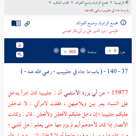
الرئيسية
مجمع الزاوئد ومنبع الفوائد
كتاب المناقب
تراجم الأعلام
باب ما جاء في جليبيب رضي الله عنه
مجمع الزاوئد ومنبع الفوائد
الهيثمي - نور الدين علي بن أبي بكر الهيثمي
جزء
صفحة
9
368
37 - 140 - ( باب ما جاء في
جليبيب
- رضي الله عنه - )
15977 - عن
أبي بزرة الأسلمي
أن :
جليبيبا
كان امرأ يدخل
على النساء يمر بهن ويلاعبهن ، فقلت لامرأتي : لا تدخلن
عليكم
جليبيبا
؛ إن دخل عليكم لأفعلن ولأفعلن . قال : وكانت
الأنصار
إذا كان لأحدهم أيم لم يزوجها حتى يعلم : هل للنبي -
صلى الله عليه وسلم - فيها حاجة أم لا ؟ فقال النبي - صلى الله