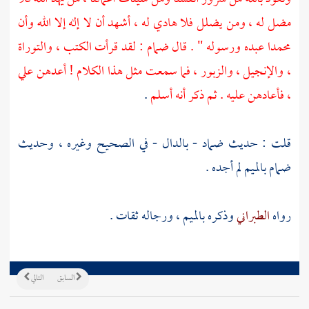
مضل له ، ومن يضلل فلا هادي له ، أشهد أن لا إله إلا الله وأن
محمدا
عبده ورسوله " . قال
ضمام
: لقد قرأت الكتب ، والتوراة
، والإنجيل ، والزبور ، فما سمعت مثل هذا الكلام ! أعدهن علي
، فأعادهن عليه . ثم ذكر أنه أسلم
.
قلت : حديث
ضماد
- بالدال - في الصحيح وغيره ، وحديث
ضمام
بالميم لم أجده .
رواه
الطبراني
وذكره بالميم ، ورجاله ثقات .
السابق
التالي