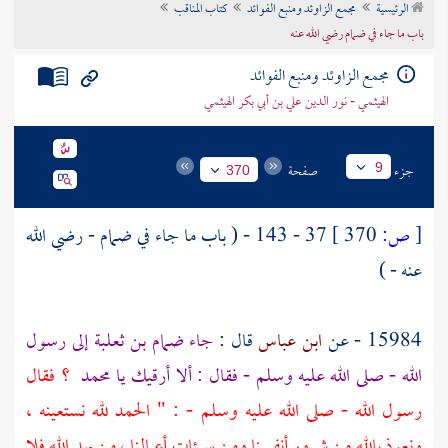
الرئيسية
مجمع الزاوئد ومنبع الفوائد
كتاب المناقب
تراجم الأعلام
باب ما جاء في ضمام رضي الله عنه
مجمع الزاوئد ومنبع الفوائد
الهيثمي - نور الدين علي بن أبي بكر الهيثمي
جزء
صفحة
9
370
[
ص:
370 ]
37 - 143 - ( باب ما جاء في ضمام - رضي الله
عنه - )
15984 - عن
ابن عباس
قال :
جاء
ضمام بن ثعلبة
إلى رسول
الله - صلى الله عليه وسلم - فقال : ألا أرقيك يا
محمد
؟ فقال
رسول الله - صلى الله عليه وسلم - : " الحمد لله نستعينه ،
ونعوذ بالله من شرور أنفسنا ومن سيئات أعمالنا ، من يهد الله فلا