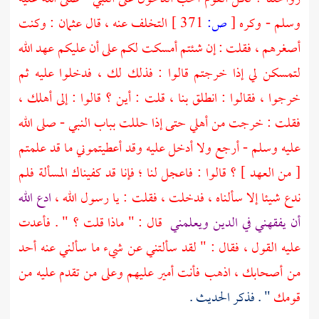
وسلم - وكره
[
ص:
371 ]
التخلف عنه ، قال
عثمان
: وكنت
أصغرهم ، فقلت : إن شئتم أمسكت لكم على أن عليكم عهد الله
لتمسكن لي إذا خرجتم قالوا : فذلك لك ، فدخلوا عليه ثم
خرجوا ، فقالوا : انطلق بنا ، قلت : أين ؟ قالوا : إلى أهلك ،
فقلت : خرجت من أهلي حتى إذا حللت بباب النبي - صلى الله
عليه وسلم - أرجع ولا أدخل عليه وقد أعطيتموني ما قد علمتم
[ من العهد ] ؟ قالوا : فاعجل لنا ؛ فإنا قد كفيناك المسألة فلم
ندع شيئا إلا سألناه ، فدخلت ، فقلت : يا رسول الله ،
ادع الله
أن يفقهني في الدين ويعلمني
قال : " ماذا قلت ؟ " . فأعدت
عليه القول ، فقال : " لقد سألتني عن شيء ما سألني عنه أحد
من أصحابك ، اذهب فأنت أمير عليهم وعلى من تقدم عليه من
قومك
" . فذكر الحديث .