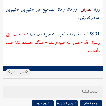
رواه
الطبراني
، ورجاله رجال الصحيح غير
حكيم بن حكيم بن
عياد
وقد وثق .
15991 - وفي رواية أخرى مختصرة قال فيها :
فدخلت على
رسول الله - صلى الله عليه وسلم - فسألته مصحفا كان عنده
فأعطانيه
.
السابق
التالي
الخدمات العلمية
ترجمة علم
عناوين الشجرة
تخريج حديث