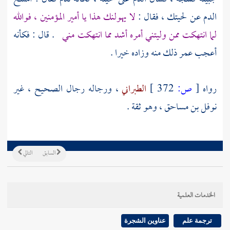
الدم عن لحيتك ، فقال :
لا يهولنك هذا يا أمير المؤمنين ، فوالله
لما انتهكت ممن وليتني أمره أشد مما انتهكت مني
. قال : فكأنه
أعجب
عمر
ذلك منه وزاده خيرا .
رواه
[
ص:
372 ]
الطبراني
، ورجاله رجال الصحيح ، غير
نوفل بن مساحق ، وهو ثقة .
السابق
التالي
الخدمات العلمية
ترجمة علم
عناوين الشجرة