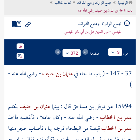
الرئيسية
مجمع الزاوئد ومنبع الفوائد
كتاب المناقب
تراجم الأعلام
باب ما جاء في عثمان بن حنيف رضي الله عنه
مجمع الزاوئد ومنبع الفوائد
الهيثمي - نور الدين علي بن أبي بكر الهيثمي
جزء
صفحة
9
372
37 - 147 - ( باب ما جاء في
عثمان بن حنيف
- رضي الله عنه -
)
15994 عن
نوفل بن مساحق
قال : بينما
عثمان بن حنيف
يكلم
عمر بن الخطاب
- رضي الله عنه - وكان عاملا ، فأغضبه فأخذ
عمر بن الخطاب
قبضة من البطحاء فرجمه بها ، فأصاب حجر منها
جبينه فشجه ، فسال الدم على لحيته ، فكأنه ندم فقال : امسح