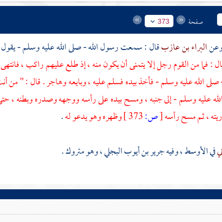
صفحة
373
البراء بن عازب
قال : سمعت رسول الله - صلى الله عليه وسلم - يقول 
ل : فما من القوم رجل إلا يتمنى أن يكون منه ، إذ طلع عليهم راكب ، فانتهى 
- صلى الله عليه وسلم - فأخذ بيده فسلم عليه ، وبايعه وهاجر . قال : " من أنت 
الله عليه وسلم - إلى جنبه ، ومسح بيده على رأسه ووجهه وصدره وبطنه ، حت
ريته ، ثم مسح رأسه
[
ص:
373 ]
وظهره وهو يدعو له
.
ني
في الأوسط ، وفيه
جرير بن أيوب البجلي
، وهو متروك .