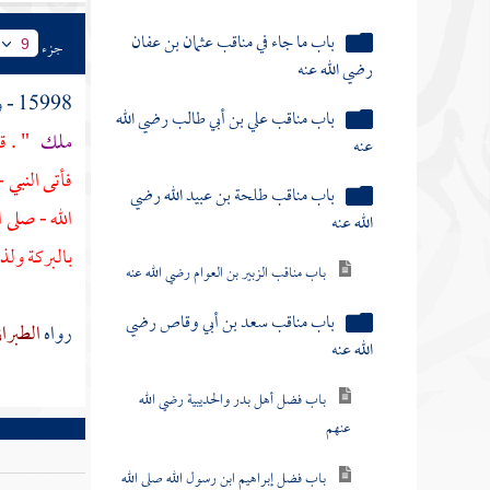
باب ما جاء في مناقب عثمان بن عفان
جزء
9
رضي الله عنه
15998 - وعن
باب مناقب علي بن أبي طالب رضي الله
ملك
" . قا
عنه
فأتى النبي 
باب مناقب طلحة بن عبيد الله رضي
الله - صلى 
الله عنه
بالبركة ولذ
باب مناقب الزبير بن العوام رضي الله عنه
باب مناقب سعد بن أبي وقاص رضي
رواه
الطبرا
الله عنه
باب فضل أهل بدر والحديبية رضي الله
عنهم
باب فضل إبراهيم ابن رسول الله صلى الله