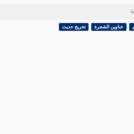
ية
عناوين الشجرة
تخريج حديث