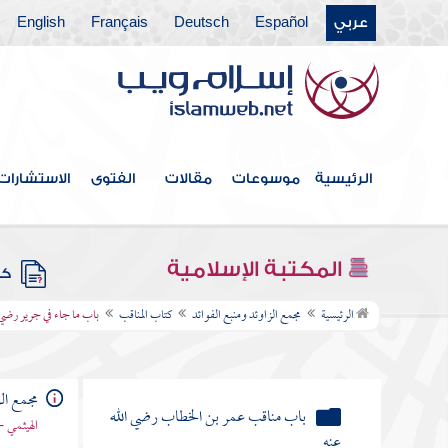
عربي
Español
Deutsch
Français
English
كتاب القدر
كتاب الفتن أعاذنا الله منها
كتاب الأدب
كتاب البر والصلة
الرئيسية
موسوعات
مقالات
الفتوى
الاستشارات
كتاب فيه ذكر الأنبياء
كتاب علامات النبوة
المكتبة الإسلامية
كتب
كتاب المناقب
الرئيسية
مجمع الزاوئد ومنبع الفوائد
كتاب المناقب
باب ما جاء في جرير رضي 
باب مناقب أبي بكر الصديق رضي الله
عنه
مجمع الز
باب مناقب عمر بن الخطاب رضي الله
الهيثمي -
عنه