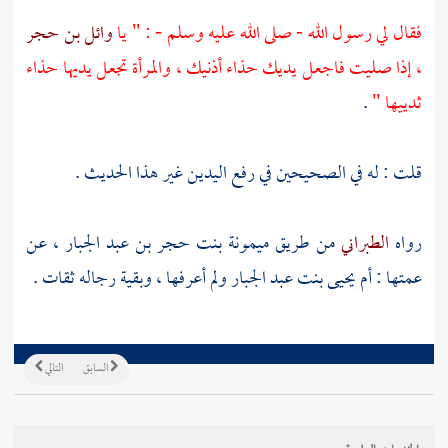
فقال لي رسول الله - صلى الله عليه وسلم - : " يا
وائل بن حجر
، إذا صليت فاجعل يديك حذاء أذنيك ، والمرأة تجعل يديها حذاء
ثدييها "
.
قلت : له في الصحيحين في رفع اليدين غير هذا الحديث .
رواه
الطبراني
من طريق
ميمونة بنت حجر بن عبد الجبار
، عن
عمتها :
أم يحيى بنت عبد الجبار
ولم أعرفها ، وبقية رجاله ثقات .
السابق
التالي