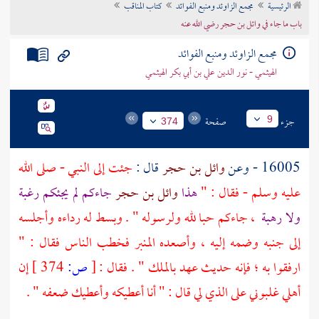
الرئيسية
مجمع الزاوئد ومنبع الفوائد
كتاب المناقب
تراجم الأعلام
باب ما جاء في وائل بن حجر رضي الله عنه
مجمع الزاوئد ومنبع الفوائد
الهيثمي - نور الدين علي بن أبي بكر الهيثمي
جزء
صفحة
9
374
16005 - وعن
وائل بن حجر
قال :
جئت إلى النبي - صلى الله
عليه وسلم - فقال : "
هذا
وائل بن حجر
جاءكم لم يجئكم رغبة
ولا رهبة
، جاءكم حبا لله ولرسوله " . وبسط له رداءه وأجلسه
إلى جنبه وضمه إليه ، وأصعده المنبر فخطب الناس فقال : "
ارفقوا به ؛ فإنه حديث عهد بالملك " . فقال :
[
ص:
374 ]
إن
أهلي غلبوني على الذي لي قال : " أنا أعطيكه وأعطيك ضعفه " .