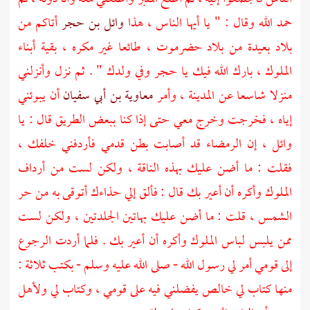
حمد الله وقال : " يا أيها الناس ، هذا
وائل بن حجر
أتاكم من
بلاد بعيدة من بلاد
حضرموت
، طائعا غير مكره ، بقية أبناء
الملوك ، بارك الله فيك يا
حجر
وفي ولدك " . ثم نزل وأنزلني
منزلا شاسعا عن
المدينة
، وأمر
معاوية بن أبي سفيان
أن يبوئني
إياه ، فخرجت وخرج معي حتى إذا كنا ببعض الطريق قال : يا
وائل
، إن الرمضاء قد أصابت بطن قدمي فأردفني خلفك ،
فقلت : ما أضن عليك بهذه الناقة ، ولكن لست من أرداف
الملوك وأكره أن أعير بك قال : فألق إلي حذاءك أتوقى به من حر
الشمس ، قلت : ما أضن عليك بهاتين الجلدتين ، ولكن لست
ممن يلبس لباس الملوك وأكره أن أعير بك . فلما أردت الرجوع
إلى قومي أمر لي رسول الله - صلى الله عليه وسلم - بكتب ثلاثة :
منها كتاب لي خالص يفضلني فيه على قومي ، وكتاب لي ولأهل