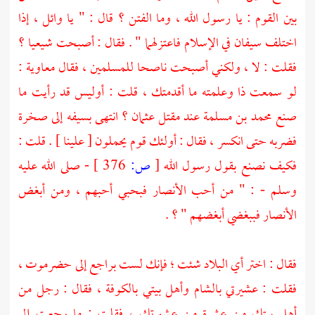
بين القوم : يا رسول الله ، وما الفتن ؟ قال : " يا
وائل
، إذا
اختلف سيفان في الإسلام فاعتزلهما " . فقال : أصبحت شيعيا ؟
فقلت : لا ، ولكني أصبحت ناصحا للمسلمين ، فقال
معاوية
:
لو سمعت ذا وعلمته ما أقدمتك ، قلت : أوليس قد رأيت ما
صنع
محمد بن مسلمة
عند مقتل
عثمان
؟ انتهى بسيفه إلى صخرة
فضربه حتى انكسر ، فقال : أولئك قوم يحملون [ علينا ] . قلت :
فكيف نصنع بقول رسول الله
[
ص:
376 ]
- صلى الله عليه
وسلم - : " من أحب
الأنصار
فبحبي أحبهم ، ومن أبغض
الأنصار
فببغضي أبغضهم " ؟ .
فقال : اختر أي البلاد شئت ؛ فإنك لست براجع إلى
حضرموت
،
فقلت : عشيرتي
بالشام
وأهل بيتي
بالكوفة
، فقال : رجل من
أهل بيتك من عشرة من عشيرتك ، فقلت : ما رجعت إلى