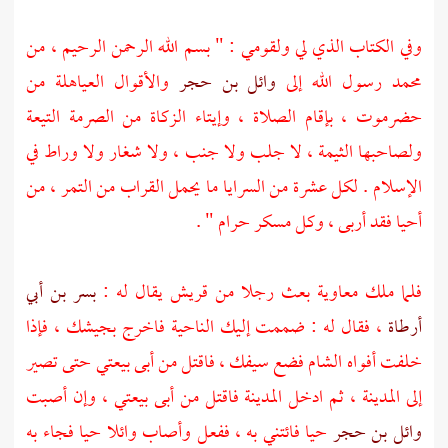
وفي الكتاب الذي لي ولقومي : " بسم الله الرحمن الرحيم ، من
محمد
رسول الله إلى
وائل بن حجر
والأقوال العياهلة من
حضرموت
، بإقام الصلاة ، وإيتاء الزكاة من الصرمة التيعة
ولصاحبها الثيمة ، لا جلب ولا جنب ، ولا شغار ولا وراط في
الإسلام . لكل عشرة من السرايا ما يحمل القراب من التمر ، من
أحيا فقد أربى ، وكل مسكر حرام " .
فلما ملك
معاوية
بعث رجلا من
قريش
يقال له :
بسر بن أبي
أرطاة
، فقال له : ضممت إليك الناحية فاخرج بجيشك ، فإذا
خلفت أفواه
الشام
فضع سيفك ، فاقتل من أبى بيعتي حتى تصير
إلى
المدينة
، ثم ادخل
المدينة
فاقتل من أبى بيعتي ، وإن أصبت
وائل بن حجر
حيا فائتني به ، ففعل وأصاب
وائلا
حيا فجاء به