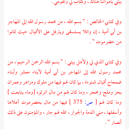
بيتي بأموالنا هناك ، وكتاب لي ولقومي .
وفي كتابي الخالص : " بسم الله ، من
محمد
رسول الله إلى
المهاجر
بن أبي أمية
، إن
وائلا
يستسقى ويترفل على الأقيال حيث كانوا
من
حضرموت
" .
وفي كتابي الذي لي ولأهل بيتي : " بسم الله الرحمن الرحيم ، من
محمد
رسول الله إلى
المهاجر بن أبي أمية
لأبناء معشر وأبناء
ضمعاج أقيال شنوءة ، بما كان لهم فيها من ملوك ومزاهر وعمران
بحر وملح ومحجر ، وما كان لهم من مال اترثوه [وماء ينابعت ]
وما كان لهم
[
ص:
375 ]
فيها من مال
بحضرموت
أعلاها
وأسفلها ، مني الذمة والجوار ، الله لهم جار ، والمؤمنون على ذلك
أنصار " .