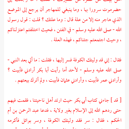
حضرموت
سرورا بها ، وما ينبغي للمهاجر أن يرجع إلى الموضع
الذي هاجر منه إلا من علة قال : وما علتك ؟ قلت : قول رسول
الله - صلى الله عليه وسلم - في الفتن ، فحيث اختلفتم اعتزلناكم
، وحيث اجتمعتم جئناكم ، فهذه العلة .
فقال : إني قد وليتك
الكوفة
فسر إليها ، فقلت : ما ألي بعد النبي -
صلى الله عليه وسلم - لأحد أما رأيت
أبا بكر
أرادني فأبيت ؟
وأرادني
عمر
فأبيت ، وأرادني
عثمان
فأبيت ، ولم أترك بيعتهم .
[ قد ] جاءني كتاب
أبي بكر
حيث ارتد أهل ناحيتنا ، فقمت فيهم
حتى ردهم الله إلى الإسلام بغير ولاية ، فدعا
عبد الرحمن بن أم
الحكم
، فقال : سر فقد وليتك
الكوفة
، وسر
بوائل
فأكرمه