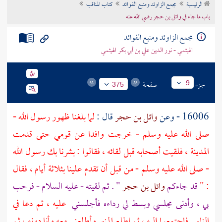
الرئيسية
مجمع الزاوئد ومنبع الفوائد
كتاب المناقب
تراجم الأعلام
باب ما جاء في وائل بن حجر رضي الله عنه
مجمع الزاوئد ومنبع الفوائد
الهيثمي - نور الدين علي بن أبي بكر الهيثمي
جزء
صفحة
9
375
16006 - وعن
وائل بن حجر
قال :
لما بلغنا ظهور رسول الله -
صلى الله عليه وسلم - خرجت وافدا عن قومي حتى قدمت
المدينة
، فلقيت أصحابه قبل لقائه ، فقالوا : بشرنا بك رسول الله
- صلى الله عليه وسلم - من قبل أن تقدم علينا بثلاثة أيام ، فقال
: "
قد جاءكم
وائل بن حجر
" . ثم لقيته - عليه السلام - فرحب
بي ، وأدنى مجلسي وبسط لي رداءه فأجلسني
عليه ، ثم دعا في
الناس فاجتمعوا إليه ، ثم اطلع المنبر وأطلعني معه وأنا دونه ، ثم