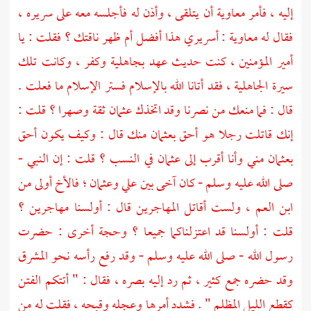
إليه ، فأمر
معاوية
أن يتلقى ، وأذن له فأجلسه معه على سريره ،
فقال له
معاوية
: أسريري هذا أفضل أم ظهر ناقتك ؟ فقلت : يا
أمير المؤمنين ، كنت حديث عهد بجاهلية وكفر ، وكانت تلك
سيرة الجاهلية ، فقد أتانا الله بالإسلام فستر الإسلام ما فعلت .
قال : فما منعك من نصرنا وقد اتخذك
عثمان
ثقة وصهرا ؟ قلت :
إنك قاتلت رجلا هو أحق
بعثمان
منك قال : وكيف يكون أحق
بعثمان
مني وأنا أقرب إلى
عثمان
في النسب ؟ قلت : إن النبي -
صلى الله عليه وسلم - كان آخى بين
علي
وعثمان
؛ فالأخ أولى من
ابن العم ، ولست أقاتل
المهاجرين
قال : أولسنا مهاجرين ؟
قلت : أولسنا قد اعتزلناكما جميعا ؟ وحجة أخرى : حضرت
رسول الله - صلى الله عليه وسلم - وقد رفع رأسه نحو المشرق
وقد حضره جمع كثير ، ثم رد إليه بصره ، فقال : " أتتكم الفتن
كقطع الليل المظلم " . فشدد أمرها وعجله وقبحه ، فقلت له من