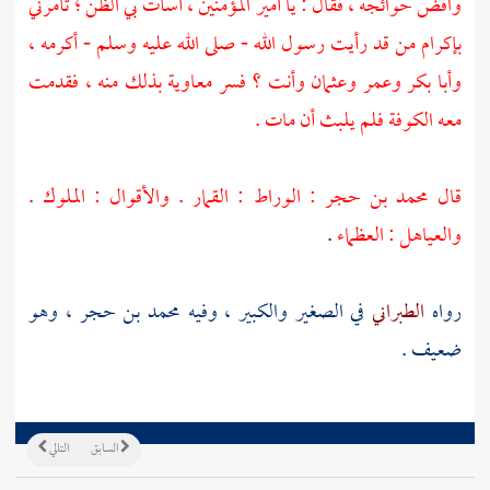
واقض حوائجه ، فقال : يا أمير المؤمنين ، أسأت بي الظن ؛ تأمرني
بإكرام من قد رأيت رسول الله - صلى الله عليه وسلم - أكرمه ،
وأبا بكر
وعمر
وعثمان
وأنت ؟ فسر
معاوية
بذلك منه ، فقدمت
معه
الكوفة
فلم يلبث أن مات .
قال
محمد بن حجر
: الوراط : القمار . والأقوال : الملوك .
والعياهل : العظماء
.
رواه
الطبراني
في الصغير والكبير ، وفيه
محمد بن حجر
، وهو
ضعيف .
السابق
التالي