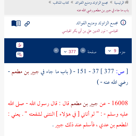
الرئيسية
مجمع الزاوئد ومنبع الفوائد
كتاب المناقب
تراجم الأعلام
باب ما جاء في جبير بن مطعم رضي الله عنه
مجمع الزاوئد ومنبع الفوائد
الهيثمي - نور الدين علي بن أبي بكر الهيثمي
جزء
صفحة
9
377
[
ص:
377 ]
37 - 151 - ( باب ما جاء في
جبير بن مطعم
-
رضي الله عنه - )
16008 - عن
جبير بن مطعم
قال : قال رسول الله - صلى الله
عليه وسلم - : " لو أتاني [ في هؤلاء ] النتنى لشفعته " . يعني :
المطعم بن عدي
، فأسلم عند ذلك
جبير
.