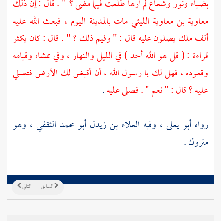
بضياء ونور وشعاع لم أرها طلعت فيما مضى ؟ " . قال : إن ذلك
معاوية بن معاوية الليثي
مات
بالمدينة
اليوم ، فبعث الله عليه
ألف ملك يصلون عليه قال : " وفيم ذلك ؟ " . قال : كان يكثر
قراءة : ( قل هو الله أحد ) في الليل والنهار ، وفي ممشاه وقيامه
وقعوده ، فهل لك يا رسول الله ، أن أقبض لك الأرض فتصلي
عليه ؟ قال : " نعم " . فصلى عليه
.
رواه
أبو يعلى
، وفيه
العلاء بن زيدل أبو محمد الثقفي
، وهو
متروك .
السابق
التالي