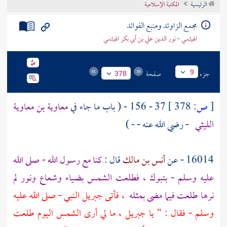
الرئيسية
المكتبة الإسلامية
تراجم الأعلام
مجمع الزاوئد ومنبع الفوائد
الهيثمي - نور الدين علي بن أبي بكر الهيثمي
جزء
صفحة
9
378
[
ص:
378 ]
37 - 156 - ( باب ما جاء في
معاوية بن معاوية
الليثي
- رضي الله عنه - - )
16014 - عن
أنس بن مالك
قال :
كنا مع رسول الله - صلى الله
عليه وسلم -
بتبوك
، فطلعت الشمس بضياء وشعاع ونور لم
نرها طلعت فيما مضى بمثله
، فأتى
جبريل
النبي - صلى الله عليه
وسلم - فقال : " يا
جبريل
، ما لي أرى الشمس اليوم طلعت