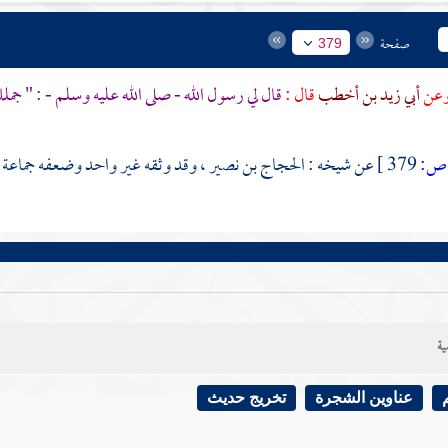
صفحة
379
وعن
أبي زيد بن أخطب
قال :
قال لي رسول الله - صلى الله عليه وسلم - : " جمل
ص:
379 ]
عن شيخه :
الحجاج بن نصير
، وقد وثقه غير واحد وضعفه جماعة 
ية
عناوين الشجرة
تخريج حديث