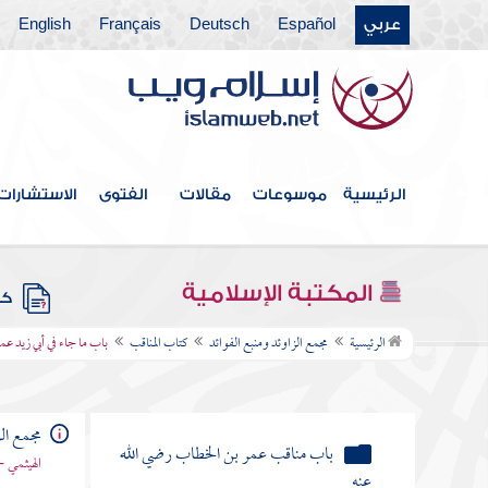
عربي
Español
Deutsch
Français
English
كتاب القدر
كتاب الفتن أعاذنا الله منها
كتاب الأدب
كتاب البر والصلة
الرئيسية
موسوعات
مقالات
الفتوى
الاستشارات
كتاب فيه ذكر الأنبياء
كتاب علامات النبوة
المكتبة الإسلامية
كتب
كتاب المناقب
الرئيسية
مجمع الزاوئد ومنبع الفوائد
كتاب المناقب
باب ما جاء في أبي زيد ع
باب مناقب أبي بكر الصديق رضي الله
عنه
مجمع الز
باب مناقب عمر بن الخطاب رضي الله
الهيثمي -
عنه