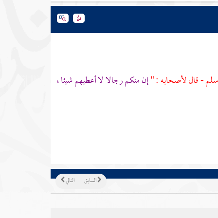
وسلم - قال لأصحابه : "
إن منكم رجالا لا أعطيهم شيئا ،
السابق
التالي