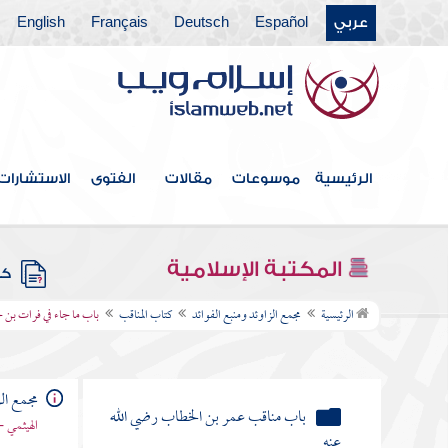
عربي
Español
Deutsch
Français
English
كتاب القدر
كتاب الفتن أعاذنا الله منها
كتاب الأدب
كتاب البر والصلة
الرئيسية
موسوعات
مقالات
الفتوى
الاستشارات
كتاب فيه ذكر الأنبياء
كتاب علامات النبوة
المكتبة الإسلامية
كتب
كتاب المناقب
الرئيسية
مجمع الزاوئد ومنبع الفوائد
كتاب المناقب
باب ما جاء في فرات بن ح
باب مناقب أبي بكر الصديق رضي الله
عنه
مجمع الز
باب مناقب عمر بن الخطاب رضي الله
الهيثمي -
عنه