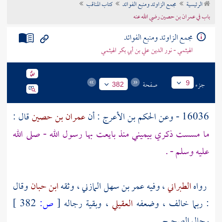
الرئيسية
مجمع الزاوئد ومنبع الفوائد
كتاب المناقب
تراجم الأعلام
باب في عمران بن حصين رضي الله عنه
مجمع الزاوئد ومنبع الفوائد
الهيثمي - نور الدين علي بن أبي بكر الهيثمي
جزء
صفحة
9
382
16036 - وعن
الحكم بن الأعرج
: أن
عمران بن حصين
قال :
ما مسست ذكري بيميني منذ بايعت بها رسول الله - صلى الله
عليه وسلم - .
رواه
الطبراني
، وفيه
عمر بن سهل المازني
، وثقه
ابن حبان
وقال
: ربما خالف ، وضعفه
العقيلي
، وبقية رجاله
[
ص:
382 ]
رجال الصحيح .