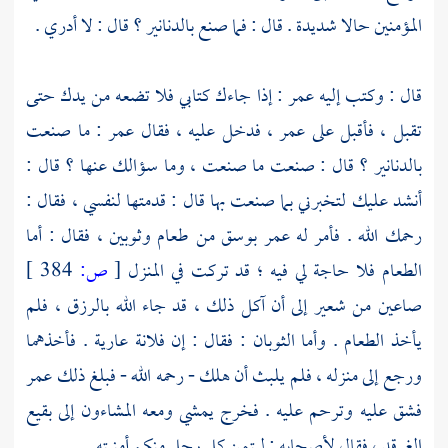
المؤمنين حالا شديدة . قال : فما صنع بالدنانير ؟ قال : لا أدري .
قال : وكتب إليه
عمر
: إذا جاءك كتابي فلا تضعه من يدك حتى
تقبل ، فأقبل على
عمر
، فدخل عليه ، فقال عمر : ما صنعت
بالدنانير ؟ قال : صنعت ما صنعت ، وما سؤالك عنها ؟ قال :
أنشد عليك لتخبرني بما صنعت بها قال : قدمتها لنفسي ، فقال :
رحمك الله . فأمر له
عمر
بوسق من طعام وثوبين ، فقال : أما
الطعام فلا حاجة لي فيه ؛ قد تركت في المنزل
[
ص:
384 ]
صاعين من شعير إلى أن آكل ذلك ، قد جاء الله بالرزق ، فلم
يأخذ الطعام . وأما الثوبان : فقال : إن فلانة عارية . فأخذهما
ورجع إلى منزله ، فلم يلبث أن هلك - رحمه الله - فبلغ ذلك
عمر
فشق عليه وترحم عليه . فخرج يمشي ومعه المشاءون إلى
بقيع
الغرقد
، فقال لأصحابه : ليتمن كل رجل منكم أمنيته .