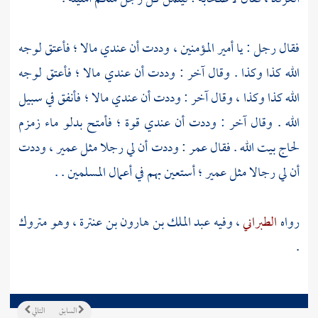
فقال رجل : يا أمير المؤمنين ، وددت أن عندي مالا ؛ فأعتق لوجه
الله كذا وكذا . وقال آخر : وددت أن عندي مالا ؛ فأعتق لوجه
الله كذا وكذا ، وقال آخر : وددت أن عندي مالا ؛ فأنفق في سبيل
الله . وقال آخر : وددت أن عندي قوة ؛ فأمتح بدلو ماء زمزم
لحاج بيت الله . فقال
عمر
: وددت أن لي رجلا مثل
عمير
، وددت
أن لي رجالا مثل
عمير
؛ أستعين بهم في أعمال المسلمين . .
رواه
الطبراني
، وفيه
عبد الملك بن هارون بن عنترة
، وهو متروك
.
السابق
التالي