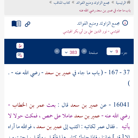
الرئيسية
مجمع الزاوئد ومنبع الفوائد
كتاب المناقب
تراجم الأعلام
باب ما جاء في عمير بن سعد رضي الله عنه
مجمع الزاوئد ومنبع الفوائد
الهيثمي - نور الدين علي بن أبي بكر الهيثمي
جزء
صفحة
9
383
37 - 167 - ( باب ما جاء في
عمير بن سعد
- رضي الله عنه - .
)
16041 - عن
عمير بن سعد
قال :
بعث
عمر بن الخطاب
-
رضي الله عنه -
عمير بن سعد
عاملا على
حمص
، فمكث حولا لا
يأتيه
. فقال
عمر
لكاتبه : اكتب إلى
عمير بن سعد
، فوالله ما أراه
إلا [ قد ] خاننا ، فإذا جاءك كتابي هذا فأقبل ، وأقبل بما جئت من