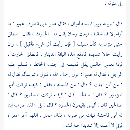
إلى منزله .
قال : وبينه وبين
المدينة
أميال ، فقال
عمر
حين انصرف
عمير
: ما
أراه إلا قد خاننا ، فبعث رجلا يقال له :
الحارث
، فقال : انطلق
حتى تنزل به كأن ضيف [ فإن رأيت أثر شيء فأقبل ] ، وإن
رأيت حالا شديدة فادفع هذه المائة الدينار . فانطلق
الحارث
،
فإذا
بعمير
جالس يفلي قميصه إلى جنب الحائط ، فسلم عليه
الرجل ، فقال له
عمير
: انزل رحمك الله ، فنزل ، ثم سأله فقال له
: من أين جئت ؟ قال : من
المدينة
، فقال : كيف تركت أمير
المؤمنين ؟ قال : صالحا . قال : كيف تركت المسلمين ؟ قال :
صالحين قال : أليس يقيمون الحدود ؟ قال : بلى ؛ لقد ضرب ابنا
له أتى فاحشة فمات من ضربه ، فقال
عمير
: اللهم أعز
عمر
؛
فإني لا أعلمه إلا شديدا حبه لك .