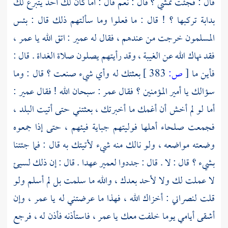
قال : فجئت تمشي ؟ قال : نعم قال : أما كان لك أحد يتبرع لك
بدابة تركبها ؟ ! قال : ما فعلوا وما سألتهم ذلك قال : بئس
المسلمون خرجت من عندهم ، فقال له
عمير
: اتق الله يا
عمر
،
فقد نهاك الله عن الغيبة ، وقد رأيتهم يصلون صلاة الغداة . قال :
فأين ما
[
ص:
383 ]
بعثتك له وأي شيء صنعت ؟ قال : وما
سؤالك يا أمير المؤمنين ؟ فقال
عمر
: سبحان الله ! فقال
عمير
:
أما لو لم أخش أن أغمك ما أخبرتك ، بعثتني حتى أتيت البلد ،
فجمعت صلحاء أهلها فوليتهم جباية فيئهم ، حتى إذا جمعوه
وضعته مواضعه ، ولو نالك منه شيء لأتيتك به قال : فما جئتنا
بشيء ؟ قال : لا . قال : جددوا
لعمير
عهدا . قال : إن ذلك لسيئ
لا عملت لك ولا لأحد بعدك ، والله ما سلمت بل لم أسلم ولو
قلت لنصراني : أخزاك الله ، فهذا ما عرضتني له يا
عمر
، وإن
أشقى أيامي يوما خلفت معك يا
عمر
، فاستأذنه فأذن له ، فرجع