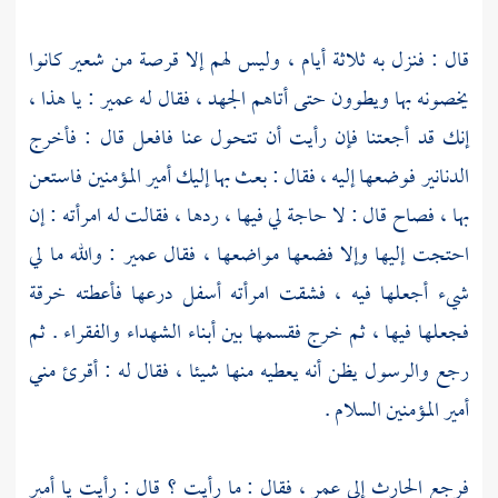
قال : فنزل به ثلاثة أيام ، وليس لهم إلا قرصة من شعير كانوا
يخصونه بها ويطوون حتى أتاهم الجهد ، فقال له
عمير
: يا هذا ،
إنك قد أجعتنا فإن رأيت أن تتحول عنا فافعل قال : فأخرج
الدنانير فوضعها إليه ، فقال : بعث بها إليك أمير المؤمنين فاستعن
بها ، فصاح قال : لا حاجة لي فيها ، ردها ، فقالت له امرأته : إن
احتجت إليها وإلا فضعها مواضعها ، فقال
عمير
: والله ما لي
شيء أجعلها فيه ، فشقت امرأته أسفل درعها فأعطته خرقة
فجعلها فيها ، ثم خرج فقسمها بين أبناء الشهداء والفقراء . ثم
رجع والرسول يظن أنه يعطيه منها شيئا ، فقال له : أقرئ مني
أمير المؤمنين السلام .
فرجع
الحارث
إلى
عمر
، فقال : ما رأيت ؟ قال : رأيت يا أمير