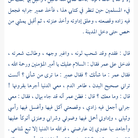
فيء المسلمين حين تنظر في كتابي هذا ، فأخذ
عمير
جرابه فجعل
فيه زاده وقصعته ، وعلق إداوته وأخذ عنزته ، ثم أقبل يمشي من
حمص
حتى دخل
المدينة
.
قال : فقدم وقد شحب لونه ، واغبر وجهه ، وطالت شعرته ،
فدخل على
عمر
فقال : السلام عليك يا أمير المؤمنين ورحمة الله ،
فقال
عمر
: ما شأنك ؟ فقال
عمير
: ما ترى من شأني ؟ ألست
تراني صحيح البدن ، طاهر الدم ، معي الدنيا أجرها بقرونها !
قال : وما معك ؟ قال : فظن عمر أنه قد جاء بمال ، فقال : معي
جرابي أجعل فيه زادي ، وقصعتي آكل فيها وأغسل فيها رأسي
وثيابي ، وإداوتي أحمل فيها وضوئي وشرابي وعنزتي أتوكأ عليها
وأجاهد بها عدوي إن عارضني ، فوالله ما الدنيا إلا تبع لمتاعي .