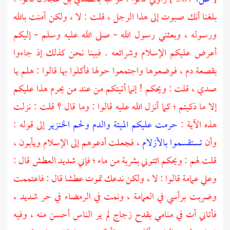
بلغنا أنك صبوت إلى هذا الرجل ، قلت : لا ، ولكن آمنت بالله
ورسوله ، وبعثني رسول الله - صلى الله عليه وسلم - إليكم
أعرض عليكم الإسلام وشرائعه . فبينا نحن كذلك إذ جاءوا
بقصعة دم ، فوضعوها واجتمعوا حولها فأكلوا بها قالوا : هلم يا
صدي
، قلت : ويحكم ! إنما أتيتكم من عند من يحرم هذا عليكم
إلا ما ذكيتم ؛ كما أنزل الله عليه قالوا : وما قال ؟ قلت : نزلت
هذه الآية :
حرمت عليكم الميتة والدم ولحم الخنزير
إلى قوله :
وأن
تستقسموا بالأزلام
، فجعلت أدعوهم إلى الإسلام ويأبون ،
قلت لهم : ويحكم ائتوني بشربة من ماء ؛ فإني شديد العطش قال :
وعلي عمامة قالوا : لا ، ولكن ندعك تموت عطشا قال : فاعتممت
وضربت برأسي في العمامة ، ونمت في الرمضاء في حر شديد ،
فأتاني آت في منامي بقدح زجاج لم ير الناس أحسن منه ، وفيه