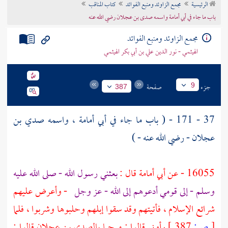
الرئيسية
مجمع الزاوئد ومنبع الفوائد
كتاب المناقب
تراجم الأعلام
باب ما جاء في أبي أمامة واسمه صدى بن عجلان رضي الله عنه
مجمع الزاوئد ومنبع الفوائد
الهيثمي - نور الدين علي بن أبي بكر الهيثمي
جزء
صفحة
9
387
37 - 171 - ( باب ما جاء في
أبي أمامة ، واسمه صدي بن
عجلان
- رضي الله عنه - )
16055 - عن
أبي أمامة
قال :
بعثني رسول الله - صلى الله عليه
وسلم - إلى قومي أدعوهم إلى الله - عز وجل
- وأعرض عليهم
شرائع الإسلام ، فأتيتهم وقد سقوا إبلهم وحلبوها وشربوا ، فلما
[
ص:
387 ]
رأوني قالوا : مرحبا
بالصدي بن عجلان
قالوا :