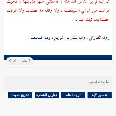
شراب لم ير الناس ألذ منه ، فأمكنني منها فشربتها ، فحيث
فرغت من شرابي استيقظت ، ولا والله ما عطشت ولا عرفت
عطشا بعد تيك الشربة
.
رواه
الطبراني
، وفيه
بشير بن شريح
، وهو ضعيف .
السابق
التالي
الخدمات العلمية
تفسير الآية
ترجمة علم
عناوين الشجرة
تخريج حديث