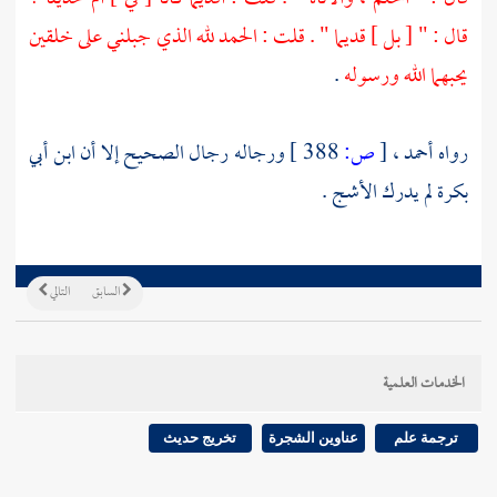
قال : " [ بل ] قديما " . قلت : الحمد لله الذي جبلني على خلقين
يحبهما الله ورسوله
.
رواه
أحمد
،
[
ص:
388 ]
ورجاله رجال الصحيح إلا أن
ابن أبي
بكرة
لم يدرك
الأشج
.
السابق
التالي
الخدمات العلمية
ترجمة علم
عناوين الشجرة
تخريج حديث