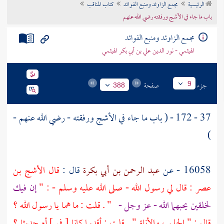
الرئيسية
مجمع الزاوئد ومنبع الفوائد
كتاب المناقب
تراجم الأعلام
باب ما جاء في الأشج ورفقته رضي الله عنهم
مجمع الزاوئد ومنبع الفوائد
الهيثمي - نور الدين علي بن أبي بكر الهيثمي
جزء
صفحة
9
388
37 - 172 - ( باب ما جاء في
الأشج
ورفقته - رضي الله عنهم -
)
16058 - عن
عبد الرحمن بن أبي بكرة
قال :
قال
الأشج بن
عصر
: قال لي رسول الله - صلى الله عليه وسلم - : "
إن فيك
لخلقين يحبهما الله - عز وجل -
" . قلت : ما هما يا رسول الله ؟
قال : " الحلم ، والأناة " . قلت : أقديما كانا [ في ] أم حديثا ؟