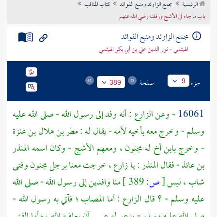
الرئيسية
مجمع الزاوئد ومنبع الفوائد
كتاب المناقب
تراجم الأعلام
باب ما جاء في الأشج ورفقته رضي الله عنهم
مجمع الزاوئد ومنبع الفوائد
الهيثمي - نور الدين علي بن أبي بكر الهيثمي
جزء
صفحة
9
389
16061
- وعن
الزارع
: أنه وفد إلى رسول الله - صلى الله عليه
وسلم - وخرج معه بأخيه لأمه - يقال له :
مطر بن هلال بن عنزة
- وخرج بابن أخ له مجنون ، ومعهم
الأشج - وكان اسمه المنذر
بن عائذ
- فقال
المنذر
: يا
زارع
، خرجت معنا برجل مجنون وفتى
شاب ، ليس
[
ص:
389 ]
منا وافدين إلى رسول الله - صلى الله
عليه وسلم - ؟ قال
الزارع
: أما المصاب ؛ فآتي به رسول الله -
صلى الله عليه وسلم - يدعو له عسى أن يعافيه الله ، وأما الفتى