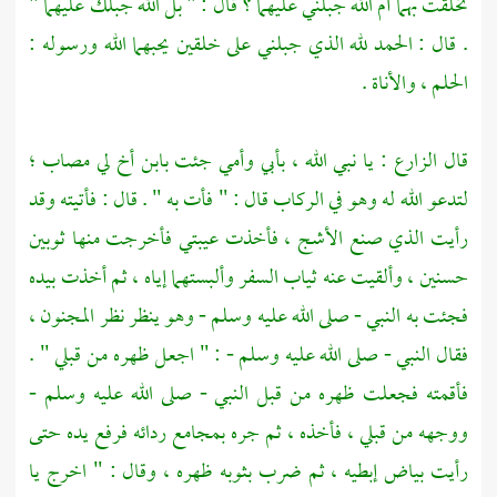
تخلقت بهما أم الله جبلني عليهما ؟ قال : " بل الله جبلك عليهما "
. قال : الحمد لله الذي جبلني على خلقين يحبهما الله ورسوله :
الحلم ، والأناة .
قال
الزارع
: يا نبي الله ، بأبي وأمي جئت بابن أخ لي مصاب ؛
لتدعو الله له وهو في الركاب قال : " فأت به " . قال : فأتيته وقد
رأيت الذي صنع
الأشج
، فأخذت عيبتي فأخرجت منها ثوبين
حسنين ، وألقيت عنه ثياب السفر وألبستهما إياه ، ثم أخذت بيده
فجئت به النبي - صلى الله عليه وسلم - وهو ينظر نظر المجنون ،
فقال النبي - صلى الله عليه وسلم - : " اجعل ظهره من قبلي " .
فأقمته فجعلت ظهره من قبل النبي - صلى الله عليه وسلم -
ووجهه من قبلي ، فأخذه ، ثم جره بمجامع ردائه فرفع يده حتى
رأيت بياض إبطيه ، ثم ضرب بثوبه ظهره ، وقال : " اخرج يا