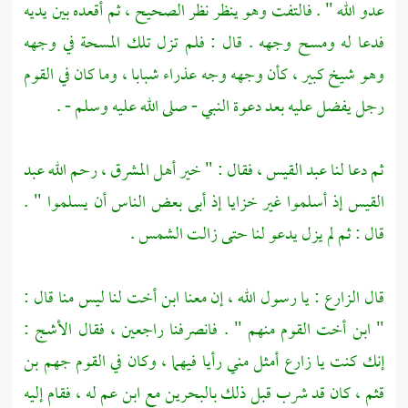
عدو الله " . فالتفت وهو ينظر نظر الصحيح ، ثم أقعده بين يديه
فدعا له ومسح وجهه . قال : فلم تزل تلك المسحة في وجهه
وهو شيخ كبير ، كأن وجهه وجه عذراء شبابا ، وما كان في القوم
رجل يفضل عليه بعد دعوة النبي - صلى الله عليه وسلم - .
ثم دعا لنا
عبد القيس
، فقال : " خير أهل المشرق ، رحم الله
عبد
القيس
إذ أسلموا غير خزايا إذ أبى بعض الناس أن يسلموا " .
قال : ثم لم يزل يدعو لنا حتى زالت الشمس .
قال
الزارع
: يا رسول الله ، إن معنا ابن أخت لنا ليس منا قال :
" ابن أخت القوم منهم " . فانصرفنا راجعين ، فقال
الأشج
:
إنك كنت يا
زارع
أمثل مني رأيا فيهما ، وكان في القوم
جهم بن
قثم ،
كان قد شرب قبل ذلك
بالبحرين
مع ابن عم له ، فقام إليه