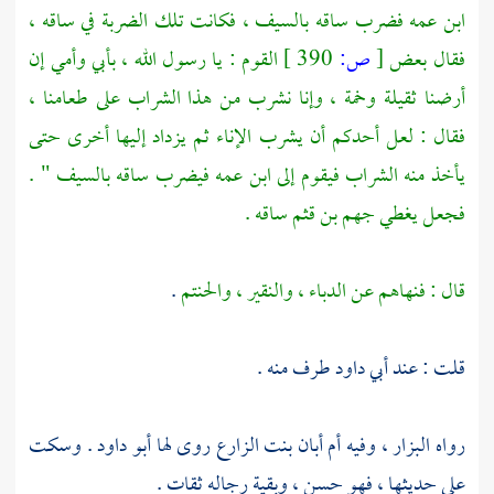
ابن عمه فضرب ساقه بالسيف ، فكانت تلك الضربة في ساقه ،
فقال بعض
[
ص:
390 ]
القوم : يا رسول الله ، بأبي وأمي إن
أرضنا ثقيلة وخمة ، وإنا نشرب من هذا الشراب على طعامنا ،
فقال : لعل أحدكم أن يشرب الإناء ثم يزداد إليها أخرى حتى
يأخذ منه الشراب فيقوم إلى ابن عمه فيضرب ساقه بالسيف " .
فجعل يغطي
جهم بن قثم
ساقه .
قال : فنهاهم عن الدباء ، والنقير ، والحنتم
.
قلت : عند
أبي داود
طرف منه .
رواه
البزار
، وفيه
أم أبان بنت الزارع
روى لها
أبو داود
. وسكت
على حديثها ، فهو حسن ، وبقية رجاله ثقات .