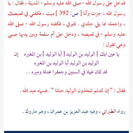
فدخل على رسول الله - صلى الله عليه وسلم -
المدينة
، فقال : يا
رسول الله ، جزت وأنا
[
ص:
392 ]
ميت ، فكفني في قميصك
، واجعله مما يلي جلدي . فتوفي ، فكفنه رسول الله - صلى الله
عليه وسلم - في قميصه ، ودخل على
أم سلمة
وبين يديها صبي
وهي تقول :
يا عين ابك ]
الوليد بن الوليد
[ أبا الوليد ] بن المغيره إن
الوليد بن الوليد
أبا الوليد بن المغيره
قد كان غيثا في السنين وجعفرا غدقا وميره . .
فقال : " إن كدتم تتخذون الوليد حنانا " . فسماه
عبد الله
.
رواه
الطبراني
، وفيه
عبد العزيز بن عمران
، وهو متروك .