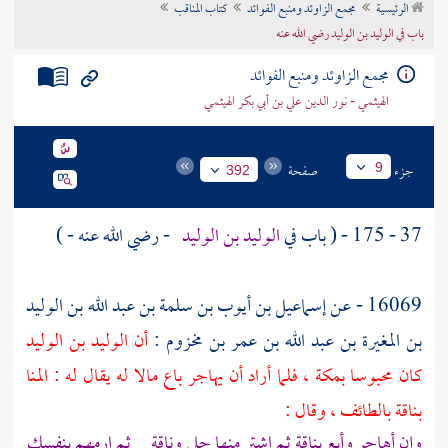
الرئيسية
مجمع الزاوئد ومنبع الفوائد
كتاب المناقب
تراجم الأعلام
باب في الوليد بن الوليد رضي الله عنه
مجمع الزاوئد ومنبع الفوائد
الهيثمي - نور الدين علي بن أبي بكر الهيثمي
جزء
صفحة
9
392
37 - 175 - ( باب في
الوليد بن الوليد
- رضي الله عنه - )
16069 - عن
إسماعيل بن أيوب بن سلمة بن عبد الله بن الوليد
بن المغيرة بن عبد الله بن عمر بن مخزوم
:
أن
الوليد بن الوليد
كان محبوسا
بمكة
، فلما أراد أن يهاجر باع مالا له يقال له : المنا
بناقة
بالطائف
، وقال :
وإن أهاجر وأبع بناقة ثم اشتر منها حلى وناقة ثم ارمهم بنفسك