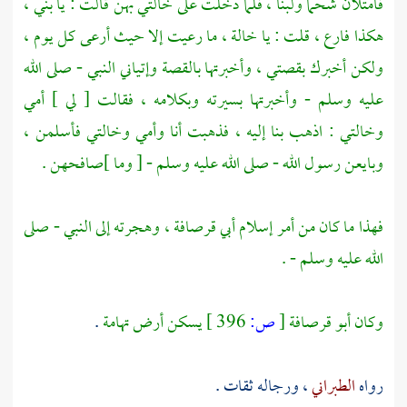
فامتلأن شحما ولبنا ، فلما دخلت على خالتي بهن قالت : يا بني ،
هكذا فارع ، قلت : يا خالة ، ما رعيت إلا حيث أرعى كل يوم ،
ولكن أخبرك بقصتي ، وأخبرتها بالقصة وإتياني النبي - صلى الله
عليه وسلم - وأخبرتها بسيرته وبكلامه ، فقالت [ لي ] أمي
وخالتي :
اذهب بنا إليه ، فذهبت أنا وأمي وخالتي فأسلمن ،
وبايعن رسول الله - صلى الله عليه وسلم - [ وما ]صافحهن .
فهذا ما كان من أمر إسلام
أبي قرصافة
، وهجرته إلى النبي - صلى
الله عليه وسلم - .
وكان
أبو قرصافة
[
ص:
396 ]
يسكن أرض
تهامة
.
رواه
الطبراني
، ورجاله ثقات .