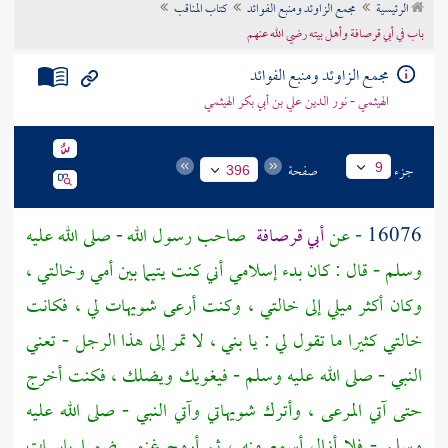
الرئيسية
مجمع الزاوئد ومنبع الفوائد
كتاب المناقب
تراجم الأعلام
باب في أبي قرصافة وأهل بيته رضي الله عنهم
مجمع الزاوئد ومنبع الفوائد
الهيثمي - نور الدين علي بن أبي بكر الهيثمي
جزء
صفحة
9
396
16076
- عن
أبي قرصافة
صاحب رسول الله - صلى الله عليه
وسلم - قال : كان بدء إسلامي أني كنت يتيما بين أمي وخالتي ،
وكان أكثر ميلي إلى خالتي ، وكنت أرعى شويهات لي ، فكانت
خالتي كثيرا ما تقول لي : يا بني ، لا تمر إلى هذا الرجل - تعني
النبي - صلى الله عليه وسلم - فيغويك ويضلك ، فكنت أخرج
حتى آتي المرعى ، وأترك شويهاتي وآتي النبي - صلى الله عليه
وسلم - فلا أزال أسمع منه ، ثم أروح غنمي ضمرا يابسات