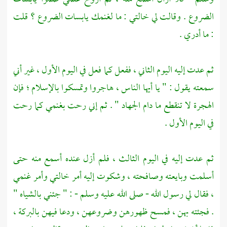
الضروع . وقالت لي خالتي : ما لغنمك يابسات الضروع ؟ قلت
: ما أدري .
ثم عدت إليه اليوم الثاني ، ففعل كما فعل في اليوم الأول ، غير أني
سمعته يقول : " يا أيها الناس ، هاجروا وتمسكوا بالإسلام ؛ فإن
الهجرة لا تنقطع ما دام الجهاد " . ثم إني رحت بغنمي كما رحت
في اليوم الأول .
ثم عدت إليه في اليوم الثالث ، فلم أزل عنده أسمع منه حتى
أسلمت وبايعته وصافحته ، وشكوت إليه أمر خالتي وأمر غنمي
، فقال لي رسول الله - صلى الله عليه وسلم - : " جئني بالشياه "
. فجئته بهن ، فمسح ظهورهن وضروعهن ، ودعا فيهن بالبركة ،