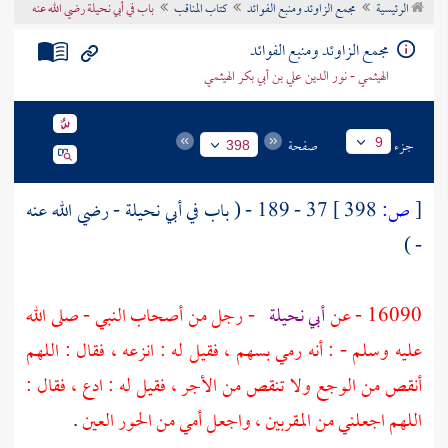
الرئيسية
مجمع الزاوئد ومنبع الفوائد
كتاب المناقب
باب في أبي نحيلة رضي الله عنه
تراجم الأعلام
مجمع الزاوئد ومنبع الفوائد
الهيثمي - نور الدين علي بن أبي بكر الهيثمي
جزء
صفحة
9
398
[
ص:
398 ]
37 - 189 - ( باب في
أبي نحيلة
- رضي الله عنه
- )
16090 - عن
أبي نحيلة
- رجل من أصحاب النبي - صلى الله
عليه وسلم - : أنه رمي بسهم ، فقيل له : انزعه ، فقال : اللهم
أنقص من الوجع ولا تنقص من الأجر ، فقيل له : ادع ، فقال :
اللهم اجعلني من المقربين ، واجعل أمي من الحور العين
.