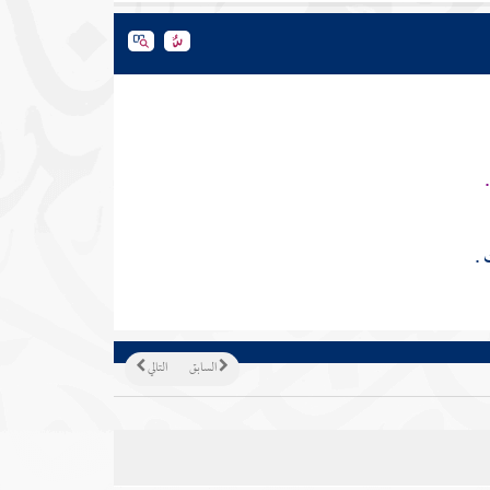
 .
السابق
التالي