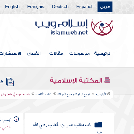
عربي
Español
Deutsch
Français
English
كتاب القدر
كتاب الفتن أعاذنا الله منها
كتاب الأدب
كتاب البر والصلة
الرئيسية
موسوعات
مقالات
الفتوى
الاستشارات
كتاب فيه ذكر الأنبياء
كتاب علامات النبوة
المكتبة الإسلامية
كتب
كتاب المناقب
الرئيسية
مجمع الزاوئد ومنبع الفوائد
كتاب المناقب
باب ما جاء في ماعز رضي ا
باب مناقب أبي بكر الصديق رضي الله
عنه
مجمع الز
باب مناقب عمر بن الخطاب رضي الله
الهيثمي -
عنه