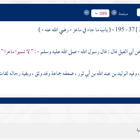
صفحة
399
37 - 195 - ( باب ما جاء في
ماعز
- رضي الله عنه - )
أبي الفيل
قال : قال رسول الله - صلى الله عليه وسلم - :
" لا تسبوا ماعزا " .
، وفيه
الوليد بن عبد الله بن أبي ثور
، ضعفه جماعة وقد وثق ، وبقية رجاله ثقات
ية