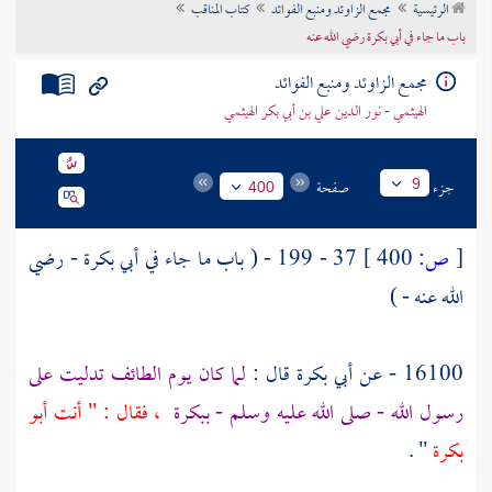
الرئيسية
مجمع الزاوئد ومنبع الفوائد
كتاب المناقب
تراجم الأعلام
باب ما جاء في أبي بكرة رضي الله عنه
مجمع الزاوئد ومنبع الفوائد
الهيثمي - نور الدين علي بن أبي بكر الهيثمي
جزء
صفحة
9
400
[
ص:
400 ]
37 - 199 - ( باب ما جاء في
أبي بكرة
- رضي
الله عنه - )
16100 - عن
أبي بكرة
قال :
لما كان يوم
الطائف
تدليت على
رسول الله - صلى الله عليه وسلم - ببكرة
، فقال : " أنت
أبو
بكرة
" .