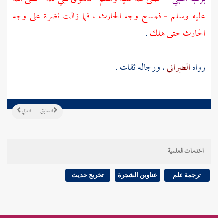
عليه وسلم - فمسح وجه
الحارث
، فما زالت نضرة على وجه
الحارث
حتى هلك
.
رواه
الطبراني
، ورجاله ثقات .
السابق
التالي
الخدمات العلمية
ترجمة علم
عناوين الشجرة
تخريج حديث