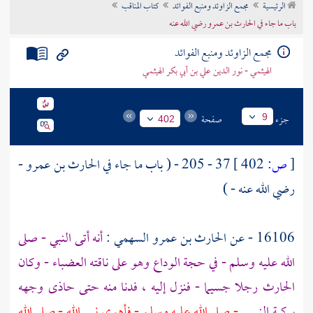
الرئيسية
مجمع الزاوئد ومنبع الفوائد
كتاب المناقب
تراجم الأعلام
باب ما جاء في الحارث بن عمرو رضي الله عنه
مجمع الزاوئد ومنبع الفوائد
الهيثمي - نور الدين علي بن أبي بكر الهيثمي
جزء
صفحة
9
402
[
ص:
402 ]
37 - 205 - ( باب ما جاء في
الحارث بن عمرو
-
رضي الله عنه - )
16106 - عن
الحارث بن عمرو السهمي
:
أنه أتى النبي - صلى
الله عليه وسلم - في حجة الوداع وهو على ناقته العضباء - وكان
الحارث
رجلا جسيما - فنزل إليه ، فدنا منه حتى حاذى وجهه
بركبة النبي
- صلى الله عليه وسلم - فأهوى نبي الله - صلى الله