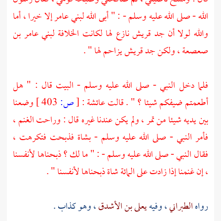
الله - صلى الله عليه وسلم - : " أبى الله
لبني عامر
إلا خيرا ، أما
والله لولا أن جد
قريش
نازع لها لكانت الخلافة
لبني عامر بن
صعصعة
، ولكن جد
قريش
يزاحم لها " .
فلما دخل النبي - صلى الله عليه وسلم - البيت قال : " هل
أطعمتم ضيفكم شيئا ؟ " . قالت
عائشة
:
[
ص:
403 ]
وضعنا
بين يديه شيئا من تمر ، ولم يكن عندنا غيره قال : وراحت الغنم ،
فأمر النبي - صلى الله عليه وسلم - بشاة فذبحت فتكرهت ،
فقال النبي - صلى الله عليه وسلم - : " ما لك ؟ ذبحناها لأنفسنا
، إن غنمنا إذا زادت على المائة شاة ذبحناها لأنفسنا " .
رواه
الطبراني
، وفيه
يعلى بن الأشدق
، وهو كذاب .