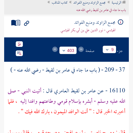
الرئيسية
مجمع الزاوئد ومنبع الفوائد
كتاب المناقب
تراجم الأعلام
باب ما جاء في عامر بن لقيط رضي الله عنه
مجمع الزاوئد ومنبع الفوائد
الهيثمي - نور الدين علي بن أبي بكر الهيثمي
جزء
صفحة
9
403
37 - 209 - ( باب ما جاء في
عامر بن لقيط
- رضي الله عنه - )
16110 - عن
عامر بن لقيط العامري
قال :
أتيت النبي - صلى
الله عليه وسلم - أبشره بإسلام قومي وطاعتهم وافدا إليه
، فلما
أخبرته الخبر قال : " أنت الوافد الميمون ، بارك الله فيك " .
قال : ومسح ناصيتي ، ثم صافحني وصبحه قومي ، فقال رسول