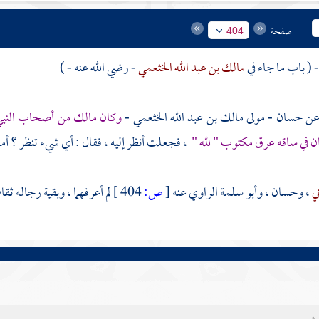
صفحة
404
مالك بن عبد الله الخثعمي
- رضي الله عنه - )
حسان - مولى مالك بن عبد الله الخثعمي
-
وكان
مالك
من أصحاب النبي 
ن في ساقه عرق مكتوب " لله "
، فجعلت أنظر إليه ، فقال : أي شيء تنظر ؟ أما 
ني
،
وحسان
،
وأبو سلمة الراوي عنه
[
ص:
404 ]
لم أعرفهما ، وبقية رجاله ثقا