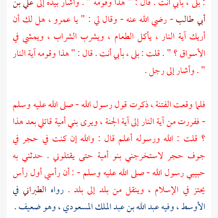
: بلى ، بأبي أنت . قال : " هذا وقومه " . وأشار بيده إلى
علي بن
أبي طالب
- رضي الله عنه - وقال لي : " يا
عمرو
، هل لك أن
أريك آية النار ، يأكل الطعام ، ويشرب الشراب ، ويمشي في
الأسواق ؟ " . قلت : بلى ، بأبي أنت . قال : " هذا وقومه آية النار
" . وأشار إلى رجل .
فلما وقعت الفتنة ، ذكرت قول رسول الله - صلى الله عليه وسلم
- ففررت من آية النار إلى آية الجنة ، ويرى
بني أمية
قاتلي بعد هذا
؟ قلت : الله ورسوله أعلم قال : والله إن كنت في حجر في
جوف حجر لاستخرجني
بنو أمية
حتى يقتلوني . حدثني به
حبيبي رسول الله - صلى الله عليه وسلم - : أن رأسي أول رأس
يحتز في الإسلام ، وينقل من بلد إلى بلد .
رواه
الطبراني
في
الأوسط ، وفيه
عبد الله بن عبد الملك المسعودي
، وهو ضعيف .