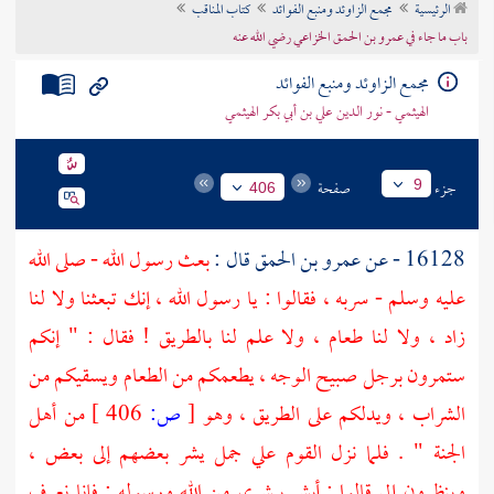
الرئيسية
مجمع الزاوئد ومنبع الفوائد
كتاب المناقب
تراجم الأعلام
باب ما جاء في عمرو بن الحمق الخزاعي رضي الله عنه
مجمع الزاوئد ومنبع الفوائد
الهيثمي - نور الدين علي بن أبي بكر الهيثمي
جزء
صفحة
9
406
16128 - عن
عمرو بن الحمق
قال :
بعث رسول الله - صلى الله
عليه وسلم - سربه ، فقالوا : يا رسول الله ، إنك تبعثنا ولا لنا
زاد ، ولا لنا طعام ، ولا علم لنا بالطريق ! فقال : " إنكم
ستمرون برجل صبيح الوجه ، يطعمكم من الطعام ويسقيكم من
الشراب ، ويدلكم على الطريق ، وهو
[
ص:
406 ]
من أهل
الجنة " . فلما نزل القوم علي جمل يشر بعضهم إلى بعض ،
وينظرون إلي قالوا : أبشر ببشرى من الله ورسوله ; فإنا نعرف