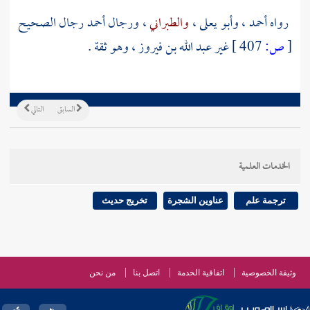
رواه
أحمد
،
وأبو يعلى
،
والطبراني
، ورجال
أحمد
رجال الصحيح
[
ص:
407 ]
غير
عبد الله بن فيروز
، وهو ثقة .
السابق
التالي
الخدمات العلمية
ترجمة علم
عناوين الشجرة
تخريج حديث
وثيقة الخصوصية
اتفاقية الخدمة
اتصل بنا
من نحن