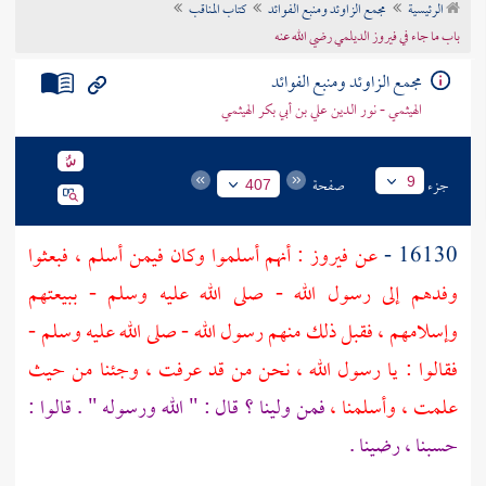
الرئيسية
مجمع الزاوئد ومنبع الفوائد
كتاب المناقب
تراجم الأعلام
باب ما جاء في فيروز الديلمي رضي الله عنه
مجمع الزاوئد ومنبع الفوائد
الهيثمي - نور الدين علي بن أبي بكر الهيثمي
جزء
صفحة
9
407
16130 -
عن
فيروز
: أنهم أسلموا وكان فيمن أسلم ، فبعثوا
وفدهم إلى رسول الله - صلى الله عليه وسلم - ببيعتهم
وإسلامهم ، فقبل ذلك منهم رسول الله - صلى الله عليه وسلم -
فقالوا : يا رسول الله ، نحن من قد عرفت ، وجئنا من حيث
علمت ، وأسلمنا ،
فمن ولينا ؟ قال : " الله ورسوله " . قالوا :
حسبنا ، رضينا .