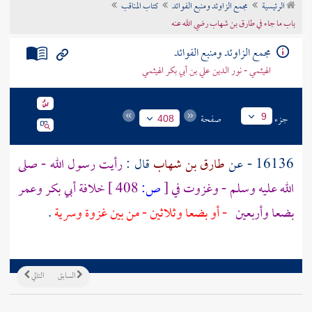
الرئيسية
مجمع الزاوئد ومنبع الفوائد
كتاب المناقب
تراجم الأعلام
باب ما جاء في طارق بن شهاب رضي الله عنه
مجمع الزاوئد ومنبع الفوائد
الهيثمي - نور الدين علي بن أبي بكر الهيثمي
جزء
صفحة
9
408
16136 - عن
طارق بن شهاب
قال :
رأيت رسول الله - صلى
الله عليه وسلم - وغزوت في
[
ص:
408 ]
خلافة
أبي بكر
وعمر
بضعا وأربعين
- أو بضعا وثلاثين - من بين غزوة وسرية
.
السابق
التالي