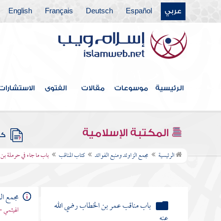
عربي
Español
Deutsch
Français
English
كتاب القدر
كتاب الفتن أعاذنا الله منها
كتاب الأدب
كتاب البر والصلة
الرئيسية
موسوعات
مقالات
الفتوى
الاستشارات
كتاب فيه ذكر الأنبياء
كتاب علامات النبوة
المكتبة الإسلامية
كتب
كتاب المناقب
الرئيسية
مجمع الزاوئد ومنبع الفوائد
كتاب المناقب
باب ما جاء في حرملة بن 
باب مناقب أبي بكر الصديق رضي الله
عنه
مجمع الز
باب مناقب عمر بن الخطاب رضي الله
الهيثمي -
عنه