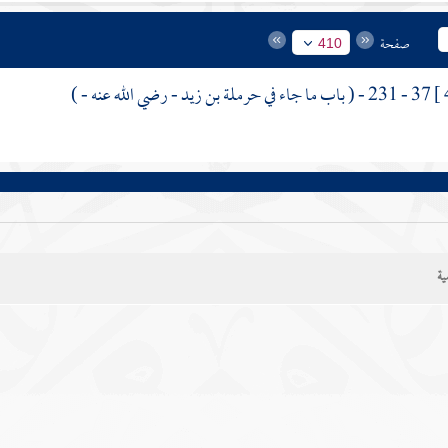
صفحة
410
37 - 231 - ( باب ما جاء في
حرملة بن زيد
- رضي الله عنه - )
ية