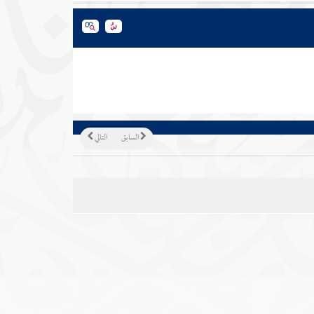
السابق
التالي