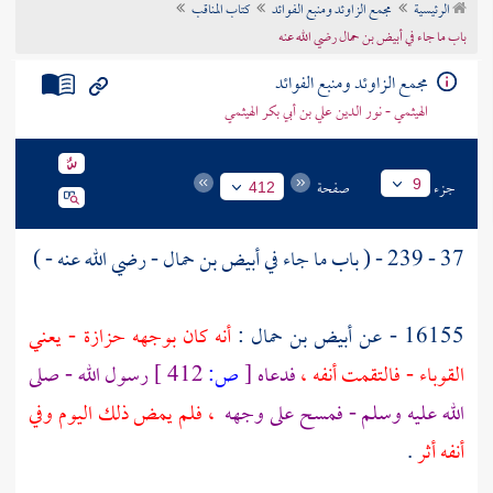
الرئيسية
مجمع الزاوئد ومنبع الفوائد
كتاب المناقب
تراجم الأعلام
باب ما جاء في أبيض بن حمال رضي الله عنه
مجمع الزاوئد ومنبع الفوائد
الهيثمي - نور الدين علي بن أبي بكر الهيثمي
جزء
صفحة
9
412
37 - 239 - ( باب ما جاء في
أبيض بن حمال
- رضي الله عنه - )
16155 - عن
أبيض بن حمال
:
أنه كان بوجهه حزازة - يعني
القوباء - فالتقمت أنفه ،
فدعاه
[
ص:
412 ]
رسول الله - صلى
الله عليه وسلم - فمسح على وجهه
، فلم يمض ذلك اليوم وفي
أنفه أثر
.