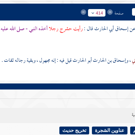
صفحة
414
إسحاق أبي الحارث
قال :
رأيت
حشرج
رجلا
أخذه النبي - صلى الله علي
ني
،
وإسحاق بن الحارث أبو الحارث
قيل فيه : إنه مجهول ، وبقية رجاله ثقات .
ية
عناوين الشجرة
تخريج حديث