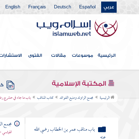
عربي
Español
Deutsch
Français
English
كتاب القدر
كتاب الفتن أعاذنا الله منها
كتاب الأدب
كتاب البر والصلة
الرئيسية
موسوعات
مقالات
الفتوى
الاستشارات
كتاب فيه ذكر الأنبياء
كتاب علامات النبوة
المكتبة الإسلامية
كتب
كتاب المناقب
الرئيسية
مجمع الزاوئد ومنبع الفوائد
كتاب المناقب
باب ما جاء في حشرج رضي
باب مناقب أبي بكر الصديق رضي الله
عنه
مجمع الز
باب مناقب عمر بن الخطاب رضي الله
الهيثمي -
عنه