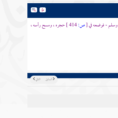
ه وسلم - فوضعه في
[
ص:
414 ]
حجره ، ومسح رأسه ،
السابق
التالي