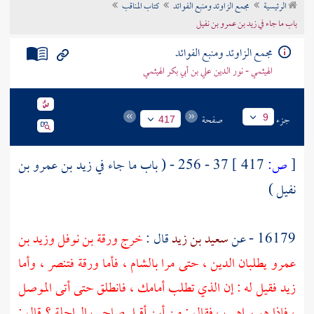
الرئيسية
مجمع الزاوئد ومنبع الفوائد
كتاب المناقب
تراجم الأعلام
باب ما جاء في زيد بن عمرو بن نفيل
مجمع الزاوئد ومنبع الفوائد
الهيثمي - نور الدين علي بن أبي بكر الهيثمي
جزء
صفحة
9
417
[
ص:
417 ]
37 - 256 - ( باب ما جاء في
زيد بن عمرو بن
نفيل
)
16179 - عن
سعيد بن زيد
قال :
خرج
ورقة بن نوفل
وزيد بن
عمرو
يطلبان الدين ، حتى مرا
بالشام
، فأما
ورقة
فتنصر ، وأما
زيد
فقيل له : إن الذي تطلب أمامك ، فانطلق حتى أتى
الموصل
، فإذا هو براهب ، فقال : من أين أقبل صاحب الراحلة ؟ قال :