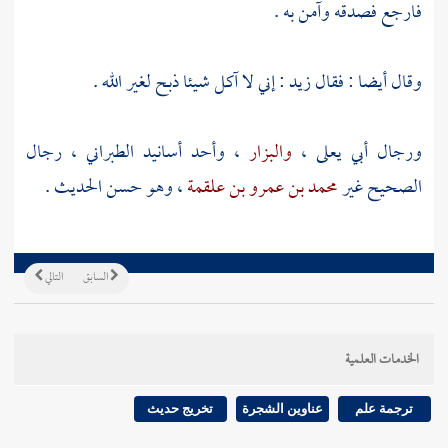
فارجع فصدقه وآمن به .
وقال أيضا : فقال
زيد
: إني لا آكل شيئا ذبح لغير الله .
ورجال
أبي يعلى
،
والبزار
، وأحد أسانيد الطبراني ، رجال
الصحيح غير
محمد بن عمرو بن علقمة
، وهو حسن الحديث .
السابق
التالي
الخدمات العلمية
ترجمة علم
عناوين الشجرة
تخريج حديث