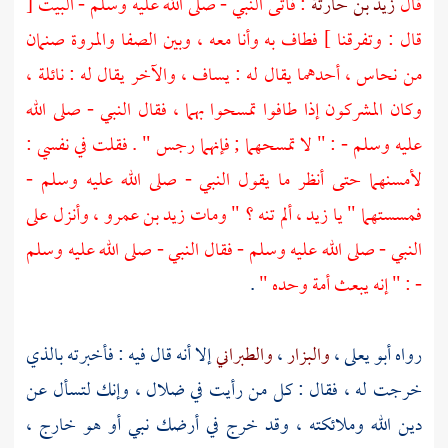
قال
زيد بن حارثة
: فأتى النبي - صلى الله عليه وسلم - البيت [
قال : وتفرقنا ] فطاف به وأنا معه ، وبين
الصفا
والمروة
صنمان
من نحاس ، أحدهما يقال له : يساف ، والآخر يقال له : نائلة ،
وكان المشركون إذا طافوا تمسحوا بهما ، فقال النبي - صلى الله
عليه وسلم - : " لا تمسحهما ; فإنهما رجس " . فقلت في نفسي :
لأمسنهما حتى أنظر ما يقول النبي - صلى الله عليه وسلم -
فمسستهما " يا زيد ، ألم تنه ؟ " ومات زيد بن عمرو ، وأنزل على
النبي - صلى الله عليه وسلم - فقال النبي - صلى الله عليه وسلم
- : " إنه يبعث أمة وحده "
.
رواه
أبو يعلى
،
والبزار
،
والطبراني
إلا أنه قال فيه : فأخبرته بالذي
خرجت له ، فقال : كل من رأيت في ضلال ، وإنك لتسأل عن
دين الله وملائكته ، وقد خرج في أرضك نبي أو هو خارج ،