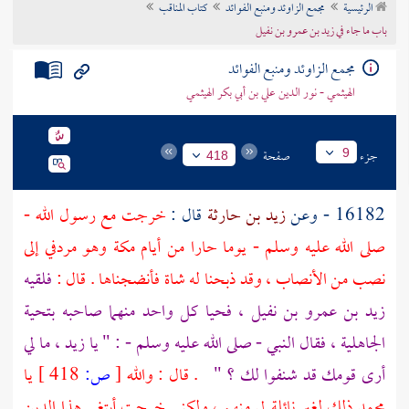
الرئيسية
مجمع الزاوئد ومنبع الفوائد
كتاب المناقب
تراجم الأعلام
باب ما جاء في زيد بن عمرو بن نفيل
مجمع الزاوئد ومنبع الفوائد
الهيثمي - نور الدين علي بن أبي بكر الهيثمي
جزء
صفحة
9
418
16182 - وعن
زيد بن حارثة
قال :
خرجت مع رسول الله -
صلى الله عليه وسلم - يوما حارا من أيام
مكة
وهو مردفي إلى
نصب من الأنصاب ، وقد ذبحنا له شاة فأنضجناها . قال :
فلقيه
زيد بن عمرو بن نفيل
، فحيا كل واحد منهما صاحبه بتحية
الجاهلية ، فقال النبي - صلى الله عليه وسلم - : " يا
زيد
، ما لي
أرى قومك قد شنفوا لك ؟ "
. قال : والله
[
ص:
418 ]
يا
محمد
ذلك لغير نائلة لي منهم ، ولكني خرجت أبتغي هذا الدين